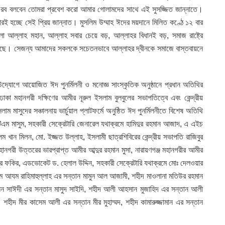
 রব বলবেন তোমরা প্রবেশ করো আমার গোলামদের সাথে এই সুসজ্জিত জান্নাতে।
রই হচ্ছে সেই প্রিয় জান্নাত। মুসলিম উম্মাহ ঈদের ময়দানে মিলিত কণ্ঠে ১২ বার
ো আল্লাহ মহান, আল্লাহ সবার চেয়ে বড়, আল্লাহর বিধানই বড়, সমাজ রাষ্ট্রে
ছে। সেজন্য আমাদের সকলকে সচেতনভাবে আল্লাহর দ্বীনকে সমাজে বাস্তবায়নে
 উদ্যোগে আয়োজিত ঈদ পুনর্মিলনী ও মনোজ্ঞ সাংস্কৃতিক অনুষ্ঠানে প্রধান অতিথির
ঢাকা মহানগরী দক্ষিণের আমীর নূরুল ইসলাম বুলবুলের সভাপতিত্বে এবং কেন্দ্রীয়
ম মাসুদের সঞ্চালনায় ভার্চুয়াল প্লাটফর্মে অনুষ্ঠিত ঈদ পুনর্মিলনীতে বিশেষ অতিথি
টিএম মাসুম, সহকারী সেক্রেটারি জেনারেল যথাক্রমে হামিদুর রহমান আজাদ, এ এইচ
আলম খান মিলন, মো. ইজ্জত উল্লাহ, ইসলামী ছাত্রশিবিরের কেন্দ্রীয় সভাপতি রাজিবুর
 মহানগরী উত্তরের ভারপ্রাপ্ত আমীর আব্দুর রহমান মুসা, নারায়ণগঞ্জ মহানগরীর আমীর
 সবুর ফকির, এডভোকেট ড. হেলাল উদ্দিন, সহকারী সেক্রেটারি যথাক্রমে মোঃ দেলওয়ার
াম আযম রাহিমাহুল্লাহ এর সন্তান মামুন আল আজামী, শহীদ মাওলানা মতিউর রহমান
হোসেন সাঈদী এর সন্তান মাসুদ সাইদি, শহীদ আলী আহসান মুজাহিদ এর সন্তান আলী
 শহীদ মীর কাসেম আলী এর সন্তান মীর মুহাম্মদ, শহীদ কামারুজ্জামান এর সন্তান