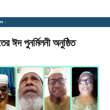
োষ
ের ঈদ পুনর্মিলনী অনুষ্ঠিত