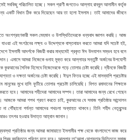
মেই সবকিছু পরিচালিত হচ্ছে। সকল প্রাণী জগতেও আল্লাহ রাব্বুল আলামীন কর্তৃক
 জন্য একটি বিধান ঠিক করে দিয়েছেন আর তা হলো ইসলাম। তাই আমাদের জীবনে
লনীতে অংশগ্রহণকারী সকল মেহমান ও উপস্থিতিদেরকে ধন্যবাদ জ্ঞাপন করছি। আজ
 যাওয়া এই সংগঠনের লক্ষ্য ও উদ্দেশ্যকে বাস্তবায়ন করতে আমরা যদি সচেষ্ট হই,
দেশে ইসলামী আদর্শকে বিজয়ী করার মাধ্যমেই প্রকৃত ঈদ উদযাপন সম্ভব হবে বলে
দান। এমাসে আমরা নিজেকে গুনাহ মুক্ত করে আল্লাহর সন্তুষ্টি অর্জনের উপযোগী
কে কুরআনের সৈনিক হিসেবে নিজেদেরকে গড়ে তোলার চেষ্টা করেছি। দ্বীনকে বিজয়ী
য় যোগ্যতা ও দক্ষতা অর্জনের চেষ্টা করেছি। ঈদুল ফিতর হচ্ছে এই মাসব্যাপি প্রচেষ্টার
 মানুষের মুখে হাসি ফুটিয়ে তোলার প্রচেষ্টা চালিয়েছি। বিগত রমাদানের শিক্ষাকে
িত করতে হবে। আমাদের শহীদেরা আমাদের সম্পদ। তারা আমাদের জন্য রেখে গেছেন
ণায়। আজকে আমরা শপথ গ্রহণ করতে চাই, কুরআনের যে সমাজ প্রতিষ্ঠার আন্দোলন
ে না পৌঁছানো পর্যন্ত আমাদের পথচলা অব্যাহত থাকবে। তিনি শহীদ নেতৃবৃন্দের
্রে আরও তৎপর হওয়ার উদাত্ত আহ্বান জানান।
যবস্থা প্রতিষ্ঠার জন্য আমরা জামায়াতে ইসলামীর পক্ষ থেকে বাংলাদেশে কাজ করে
্লাহর প্রিয় ব্যক্তিতে পরিণত হতে হবে। আল্লাহ তা’আলা যোগ্যতার ভিত্তিতে সমাজ