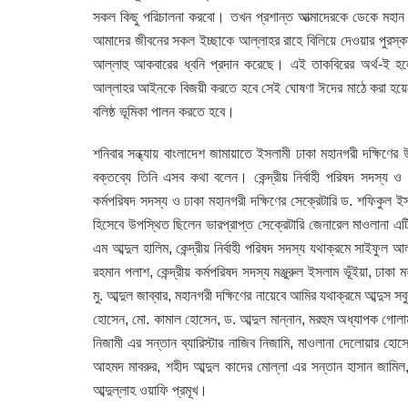
সকল কিছু পরিচালনা করবো। তখন প্রশান্ত আত্মাদেরকে ডেকে মহান
আমাদের জীবনের সকল ইচ্ছাকে আল্লাহর রাহে বিলিয়ে দেওয়ার পুরস্কা
আল্লাহু আকবারের ধ্বনি প্রদান করেছে। এই তাকবিরের অর্থ-ই হল
আল্লাহর আইনকে বিজয়ী করতে হবে সেই ঘোষণা ঈদের মাঠে করা হয়ে
বলিষ্ঠ ভূমিকা পালন করতে হবে।
শনিবার সন্ধ্যায় বাংলাদেশ জামায়াতে ইসলামী ঢাকা মহানগরী দক্ষিণের
বক্তব্যে তিনি এসব কথা বলেন। কেন্দ্রীয় নির্বাহী পরিষদ সদস্য ও 
কর্মপরিষদ সদস্য ও ঢাকা মহানগরী দক্ষিণের সেক্রেটারি ড. শফিকুল ইসলা
হিসেবে উপস্থিত ছিলেন ভারপ্রাপ্ত সেক্রেটারি জেনারেল মাওলানা এ
এম আব্দুল হালিম, কেন্দ্রীয় নির্বাহী পরিষদ সদস্য যথাক্রমে সাইফুল 
রহমান পলাশ, কেন্দ্রীয় কর্মপরিষদ সদস্য মঞ্জুরুল ইসলাম ভূঁইয়া, ঢাকা
মু. আব্দুল জাব্বার, মহানগরী দক্ষিণের নায়েবে আমির যথাক্রমে আব্দুস
হোসেন, মো. কামাল হোসেন, ড. আব্দুল মান্নান, মরহুম অধ্যাপক গোল
নিজামী এর সন্তান ব্যারিস্টার নাজিব নিজামি, মাওলানা দেলোয়ার 
আহমদ মাবরুর, শহীদ আব্দুল কাদের মোল্লা এর সন্তান হাসান জামিল,
আব্দুল্লাহ ওয়াফি প্রমূখ।