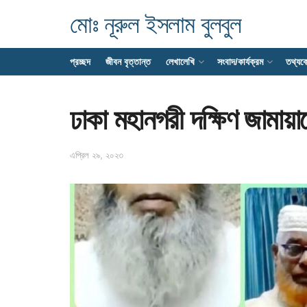
মোঃ নূরুল ইসলাম বুলবুল
প্রচ্ছদ
জীবন বৃত্তান্ত
লেখালেখি
সংবাদ/কার্যক্রম
তথ্যক
ঢাকা মহানগরী দক্ষিণ জামায়াত
এপ্রিল ২৯, ২০২৩