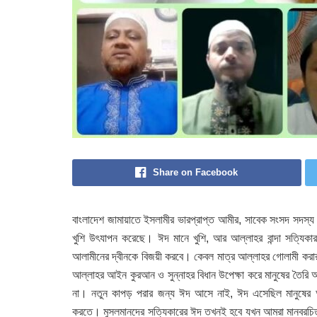
Share on Facebook
বাংলাদেশ জামায়াতে ইসলামীর ভারপ্রাপ্ত আমীর, সাবেক সংসদ সদস্য 
খুশি উৎযাপন করেছে। ঈদ মানে খুশি, আর আল্লাহর বান্দা সত্যিকার
আলামীনের দ্বীনকে বিজয়ী করবে। কেবল মাত্র আল্লাহর গোলামী করার মাধ
আল্লাহর আইন কুরআন ও সুন্নাহর বিধান উপেক্ষা করে মানুষের তৈরি 
না। নতুন কাপড় পরার জন্য ঈদ আসে নাই, ঈদ এসেছিল মানুষের অন্
করতে। মুসলমানদের সত্যিকারের ঈদ তখনই হবে যখন আমরা মানবরচিত স