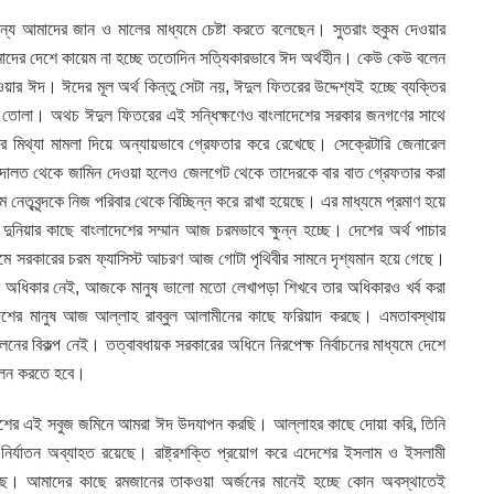
ন্য আমাদের জান ও মালের মাধ্যমে চেষ্টা করতে বলেছেন। সুতরাং হুকুম দেওয়ার
দের দেশে কায়েম না হচ্ছে ততোদিন সত্যিকারভাবে ঈদ অর্থহীন। কেউ কেউ বলেন
ার ঈদ। ঈদের মূল অর্থ কিন্তু সেটা নয়, ঈদুল ফিতরের উদ্দেশ্যই হচ্ছে ব্যক্তির
টিয়ে তোলা। অথচ ঈদুল ফিতরের এই সন্ধিক্ষণেও বাংলাদেশের সরকার জনগণের সাথে
 মিথ্যা মামলা দিয়ে অন্যায়ভাবে গ্রেফতার করে রেখেছে। সেক্রেটারি জেনারেল
আদালত থেকে জামিন দেওয়া হলেও জেলগেট থেকে তাদেরকে বার বাত গ্রেফতার করা
েতৃবৃন্দকে নিজ পরিবার থেকে বিচ্ছিন্ন করে রাখা হয়েছে। এর মাধ্যমে প্রমাণ হয়ে
নিয়ার কাছে বাংলাদেশের সম্মান আজ চরমভাবে ক্ষুন্ন হচ্ছে। দেশের অর্থ পাচার
মাধ্যমে সরকারের চরম ফ্যাসিস্ট আচরণ আজ গোটা পৃথিবীর সামনে দৃশ্যমান হয়ে গেছে।
অধিকার নেই, আজকে মানুষ ভালো মতো লেখাপড়া শিখবে তার অধিকারও খর্ব করা
শের মানুষ আজ আল্লাহ রাব্বুল আলামীনের কাছে ফরিয়াদ করছে। এমতাবস্থায়
োলনের বিকল্প নেই। তত্বাবধায়ক সরকারের অধিনে নিরপেক্ষ নির্বাচনের মাধ্যমে দেশে
পালন করতে হবে।
াংলাদেশের এই সবুজ জমিনে আমরা ঈদ উদযাপন করছি। আল্লাহর কাছে দোয়া করি, তিনি
র্যাতন অব্যাহত রয়েছে। রাষ্ট্রশক্তি প্রয়োগ করে এদেশের ইসলাম ও ইসলামী
 করছে। আমাদের কাছে রমজানের তাকওয়া অর্জনের মানেই হচ্ছে কোন অবস্থাতেই