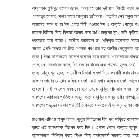
অধ্যাপক মুজিবুর রহমান বলেন, আল্লাহ তার দ্বীনকে বিজয়ী করার জ
একমাত্র হকদার কেবল মহান আল্লাহ তা’আলা। যতদিন সেই হুকুম অমা
আমাদের দেশে দু’টো ঈদ একটা মিষ্টি খাওয়ার ঈদ ও অন্যটা গোস্ত খাওয়
মালকে বিলিয়ে দিয়ে ফিতরা আদায় করে দুঃখি মানুষের মুখে হাসি ফু
প্রতারণা করে যাচ্ছে। আমীরে জামায়াত ডা. শফিকুর রহমানকে সরকার
সাবেক এমপি অধ্যাপক মিয়া গোলাম পরওয়ার সহ জাতীয় নেতৃবৃন্দকে 
হচ্ছে। উচ্চ আদালতের আদেশ অমান্য করে বারবার গ্রেফতারের মাধ্যমে ন
গেছে যে, সরকারের কাছে বিচারকদের রায়ের এক পয়সাও মূল্য নেই। দু
হচ্ছে, মানুষ খুন হচ্ছে, গায়েবী ও মিথ্যা মামলা দিয়ে হয়রানী করার 
আজ জনগণের ভোটের অধিকার নেই, কথা বলার অধিকার নেই, ভাতের 
হয়েছে। এই জালেম সরকারের হাত থেকে মুক্তি পাওয়ার জন্য এদে
জনগণের অধিকার প্রতিষ্ঠার জন্য, তাদের মুক্তির জন্য দুর্বার গণআন্দ
জনগণের পছন্দের সরকার প্রতিষ্ঠিত করতে সকলকে ঐক্যবদ্ধ ভূমিকা 
মাওলানা এটিএম মাসুম বলেন, জুলুম নির্যাতনের দীর্ঘ পথ মাড়িয়ে ব
দ্রুত এই জনপদকে নিরাপদ করে দিন। এখনো দেশে অন্যায় জুলুম নি
আন্দোলনকে নিশ্চিহ্ন করার মিশন নিয়ে কর্তৃত্ববাদী সরকার কাজ