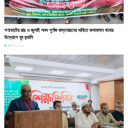
গণভোটের রায় ও জুলাই সনদ পূর্ণাঙ্গ বাস্তবায়নের দাবিতে কলাবাগান থানার
উদ্যোগে যুব র‌্যালি
জুলাই ৩১, ২০২৬