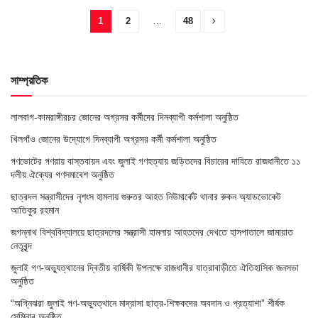
1
2
…
48
সাম্প্রতিক
লালবাগ-কামরাঙ্গীরচর জোনের অগ্রসর কর্মীদের দিনব্যাপী কর্মশালা অনুষ্ঠিত
খিলগাঁও জোনের উদ্যোগে দিনব্যাপী অগ্রসর কর্মী কর্মশালা অনুষ্ঠিত
গণভোটের গণরায় বাস্তবায়ন এবং জুলাই গণহত্যায় জড়িতদের বিচারের দাবিতে রাজধানীতে ১১
দলীয় ঐক্যের গণসমাবেশ অনুষ্ঠিত
ছাত্রদল সন্ত্রাসীদের নৃশংস হামলায় গুরুতর আহত নিউমার্কেট থানার রুকন অ্যাডভোকেট
আতিকুর রহমান
জগন্নাথ বিশ্ববিদ্যালয়ে ছাত্রদলের সন্ত্রাসী হামলায় আহতদের দেখতে হাসপাতালে জামায়াত
নেতৃবৃন্দ
জুলাই গণ-অভ্যুত্থানের দ্বিতীয় বার্ষিকী উপলক্ষে রাজধানীর যাত্রাবাড়ীতে ঐতিহাসিক জনসভা
অনুষ্ঠিত
“অগ্নিঝরা জুলাই গণ-অভ্যুত্থানে মাদ্রাসা ছাত্র-শিক্ষকদের অবদান ও প্রত্যাশা” শীর্ষক
সেমিনার অনুষ্ঠিত