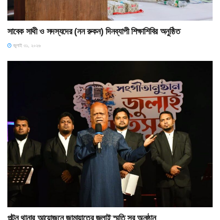
সাবেক সাথী ও সদস্যদের (নন রুকন) দিনব্যাপী শিক্ষাশিবির অনুষ্ঠিত
জুলাই ৩১, ২০২৬
পল্টন থানার আয়োজনে জামায়াতের জুলাই স্মৃতি সুর অনুষ্ঠান