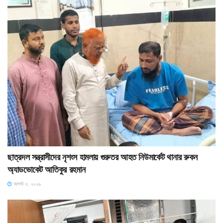
ছাত্রদল সন্ত্রাসীদের নৃশংস হামলায় গুরুতর আহত নিউমার্কেট থানার রুকন
অ্যাডভোকেট আতিকুর রহমান
আগস্ট ৫, ২০২৬