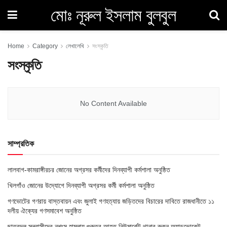
মোঃ নূরুল ইসলাম বুলবুল
Home
Category
লেখালেখি
সংস্কৃতি
সংস্কৃতি
No Content Available
সাম্প্রতিক
লালবাগ-কামরাঙ্গীরচর জোনের অগ্রসর কর্মীদের দিনব্যাপী কর্মশালা অনুষ্ঠিত
খিলগাঁও জোনের উদ্যোগে দিনব্যাপী অগ্রসর কর্মী কর্মশালা অনুষ্ঠিত
গণভোটের গণরায় বাস্তবায়ন এবং জুলাই গণহত্যায় জড়িতদের বিচারের দাবিতে রাজধানীতে ১১
দলীয় ঐক্যের গণসমাবেশ অনুষ্ঠিত
ছাত্রদল সন্ত্রাসীদের নৃশংস হামলায় গুরুতর আহত নিউমার্কেট থানার রুকন অ্যাডভোকেট