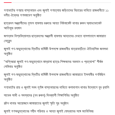
গণভোটের গণরায় বাস্তবায়ন এবং জুলাই গণহত্যায় জড়িতদের বিচারের দাবিতে রাজধানীতে ১১
দলীয় ঐক্যের গণসমাবেশ অনুষ্ঠিত
ছাত্রদল সন্ত্রাসীদের নৃশংস হামলায় গুরুতর আহত নিউমার্কেট থানার রুকন অ্যাডভোকেট
আতিকুর রহমান
জগন্নাথ বিশ্ববিদ্যালয়ে ছাত্রদলের সন্ত্রাসী হামলায় আহতদের দেখতে হাসপাতালে জামায়াত
নেতৃবৃন্দ
জুলাই গণ-অভ্যুত্থানের দ্বিতীয় বার্ষিকী উপলক্ষে রাজধানীর যাত্রাবাড়ীতে ঐতিহাসিক জনসভা
অনুষ্ঠিত
“অগ্নিঝরা জুলাই গণ-অভ্যুত্থানে মাদ্রাসা ছাত্র-শিক্ষকদের অবদান ও প্রত্যাশা” শীর্ষক
সেমিনার অনুষ্ঠিত
জুলাই গণ-অভ্যুত্থানের দ্বিতীয় বার্ষিকী উপলক্ষে রাজধানীতে জামায়াতে ইসলামীর গণমিছিল
অনুষ্ঠিত
গণভোটের রায় ও জুলাই সনদ পূর্ণাঙ্গ বাস্তবায়নের দাবিতে কলাবাগান থানার উদ্যোগে যুব র‌্যালি
সাবেক সাথী ও সদস্যদের (নন রুকন) দিনব্যাপী শিক্ষাশিবির অনুষ্ঠিত
পল্টন থানার আয়োজনে জামায়াতের জুলাই স্মৃতি সুর অনুষ্ঠান
জুলাই গণঅভ্যুত্থানের শহীদ পরিবার ও আহত জুলাই যোদ্ধাদের সঙ্গে মতবিনিময়