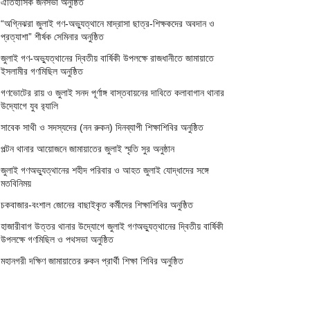
ঐতিহাসিক জনসভা অনুষ্ঠিত
“অগ্নিঝরা জুলাই গণ-অভ্যুত্থানে মাদ্রাসা ছাত্র-শিক্ষকদের অবদান ও
প্রত্যাশা” শীর্ষক সেমিনার অনুষ্ঠিত
জুলাই গণ-অভ্যুত্থানের দ্বিতীয় বার্ষিকী উপলক্ষে রাজধানীতে জামায়াতে
ইসলামীর গণমিছিল অনুষ্ঠিত
গণভোটের রায় ও জুলাই সনদ পূর্ণাঙ্গ বাস্তবায়নের দাবিতে কলাবাগান থানার
উদ্যোগে যুব র‌্যালি
সাবেক সাথী ও সদস্যদের (নন রুকন) দিনব্যাপী শিক্ষাশিবির অনুষ্ঠিত
পল্টন থানার আয়োজনে জামায়াতের জুলাই স্মৃতি সুর অনুষ্ঠান
জুলাই গণঅভ্যুত্থানের শহীদ পরিবার ও আহত জুলাই যোদ্ধাদের সঙ্গে
মতবিনিময়
চকবাজার-বংশাল জোনের বাছাইকৃত কর্মীদের শিক্ষাশিবির অনুষ্ঠিত
হাজারীবাগ উত্তর থানার উদ্যোগে জুলাই গণঅভ্যুত্থানের দ্বিতীয় বার্ষিকী
উপলক্ষে গণমিছিল ও পথসভা অনুষ্ঠিত
মহানগরী দক্ষিণ জামায়াতের রুকন প্রার্থী শিক্ষা শিবির অনুষ্ঠিত