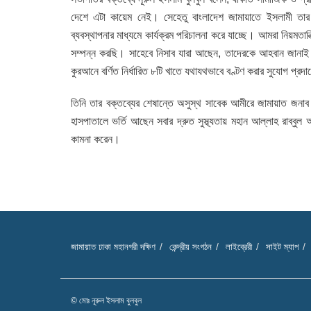
দেশে এটা কায়েম নেই। সেহেতু বাংলাদেশ জামায়াতে ইসলামী তার প্র
ব্যবস্থাপনার মাধ্যমে কার্যক্রম পরিচালনা করে যাচ্ছে। আমরা নিয়মতান্
সম্পন্ন করছি। সাহেবে নিসাব যারা আছেন, তাদেরকে আহবান জানাই 
কুরআনে বর্ণিত নির্ধারিত ৮টি খাতে যথাযথভাবে বণ্টণ করার সুযোগ প্র
তিনি তার বক্তব্যের শেষান্তে অসুস্থ সাবেক আমীরে জামায়াত জনাব 
হাসপাতালে ভর্তি আছেন সবার দ্রুত সুস্থ্যতায় মহান আল্লাহ রাব্
কামনা করেন।
জামায়াত ঢাকা মহানগরী দক্ষিণ
কেন্দ্রীয় সংগঠন
লাইব্রেরী
সাইট ম্যাপ
© মোঃ নূরুল ইসলাম বুলবুল