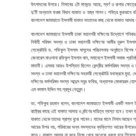
উৎপাদনের উপরে। নিসাবের ২টা মানদন্ড আছে, স্বর্ণ ও রূপার ক্ষেত
দু’টি অন্যতম ফরজ বিধান যাকাত ও হজ্ব পালন। পবিত্র কুরআনে বর্ণি
বাংলাদেশ জামায়াতে ইসলামী যাকাত দাতাদের কাছ থেকে যাকাত আদায় ও বন
বাংলাদেশ জামায়াতে ইসলামী ঢাকা মহানগরী দক্ষিণের উদ্যোগে শনিবার সন
নির্বাহী পরিষদ সদস্য ও ঢাকা মহানগরী দক্ষিণের আমীর নূরুল ইসলাম
সেক্রেটারি ড. শফিকুল ইসলাম মাসুদের পরিচালনায় অনুষ্ঠানে বিশেষ
জেনারেল মাওলানা রফিকুল ইসলাম খান, সমাবেশে ইসলামী সমাজ প্রতিষ্ঠ
মাদানী। এসময় আরও উপস্থিত ছিলেন কেন্দ্রীয় কর্মপরিষদ সদস্য ও ঢাকা
সদস্য ও ঢাকা মহানগরী দক্ষিণের সহকারী সেক্রেটারি যথাক্রমে মুহা. 
দক্ষিণের কর্মপরিষদ সদস্য আব্দুস সবুর ফকির, অধ্যাপক মোকাররম হো
এম কামাল উদ্দিন সহ প্রমূখ নেতৃবৃন্দ।
ডা. শফিকুর রহমান বলেন, বাংলাদেশ জামায়াতে ইসলামী একটি সফল ইসলা
রাষ্ট্রের কাছে এই যাকাত আদায় ও বন্টণের দায়িত্ব ন্যস্ত হবে। তখন যা
যাকাত থেকে তাদের প্রাপ্য বুঝে পাবেন। যাদের মালে নিসাব আছেন 
আয়ের উপর নয়, পরিবারের অন্য সদস্যদের ব্যক্তিগত আয়ের উপরেও যা
বাড়ে। যাকাত আদায় না করে নিজে খেয়ে অনেকে ধ্বংস হয়ে গিয়েছে।