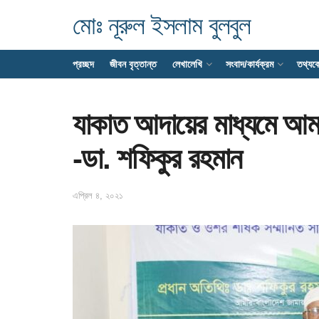
মোঃ নূরুল ইসলাম বুলবুল
প্রচ্ছদ
জীবন বৃত্তান্ত
লেখালেখি
সংবাদ/কার্যক্রম
তথ্যক
যাকাত আদায়ের মাধ্যমে আম
-ডা. শফিকুর রহমান
এপ্রিল ৪, ২০২১