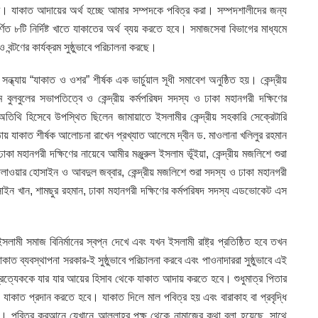
্রে। যাকাত আদায়ের অর্থ হচ্ছে আমার সম্পদকে পবিত্র করা। সম্পদশালীদের জন্য
ত ৮টি নির্দিষ্ট খাতে যাকাতের অর্থ ব্যয় করতে হবে। সমাজসেবা বিভাগের মাধ্যমে
্টণের কার্যক্রম সুষ্ঠুভাবে পরিচালনা করছে।
্ধ্যায় “যাকাত ও ওশর” শীর্ষক এক ভার্চুয়াল সূধী সমাবেশ অনুষ্ঠিত হয়। কেন্দ্রীয়
 বুলবুলের সভাপতিত্বে ও কেন্দ্রীয় কর্মপরিষদ সদস্য ও ঢাকা মহানগরী দক্ষিণের
 অতিথি হিসেবে উপস্থিত ছিলেন জামায়াতে ইসলামীর কেন্দ্রীয় সহকারি সেক্রেটারি
ায় যাকাত শীর্ষক আলোচনা রাখেন প্রখ্যাত আলেমে দ্বীন ড. মাওলানা খলিলুর রহমান
 মহানগরী দক্ষিণের নায়েবে আমীর মঞ্জুরুল ইসলাম ভূঁইয়া, কেন্দ্রীয় মজলিশে শুরা
দেলাওয়ার হোসাইন ও আবদুল জব্বার, কেন্দ্রীয় মজলিশে শুরা সদস্য ও ঢাকা মহানগরী
সাইন খান, শামছুর রহমান, ঢাকা মহানগরী দক্ষিণের কর্মপরিষদ সদস্য এডভোকেট এস
মী সমাজ বিনির্মানের স্বপ্ন দেখে এবং যখন ইসলামী রাষ্ট্র প্রতিষ্ঠিত হবে তখন
কাত ব্যবস্থাপনা সরকার-ই সুষ্ঠুভাবে পরিচালনা করবে এবং পাওনাদাররা সুষ্ঠুভাবে এই
প্রত্যেককে যার যার আয়ের হিসাব থেকে যাকাত আদায় করতে হবে। শুধুমাত্র পিতার
কাত প্রদান করতে হবে। যাকাত দিলে মাল পবিত্র হয় এবং বারাকাহ বা প্রবৃদ্ধি
 পবিত্র কুরআনে যেখানে আল্লাহর পক্ষ থেকে নামাজের কথা বলা হয়েছে, সাথে