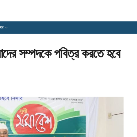
োষ
াদের সম্পদকে পবিত্র করতে হবে