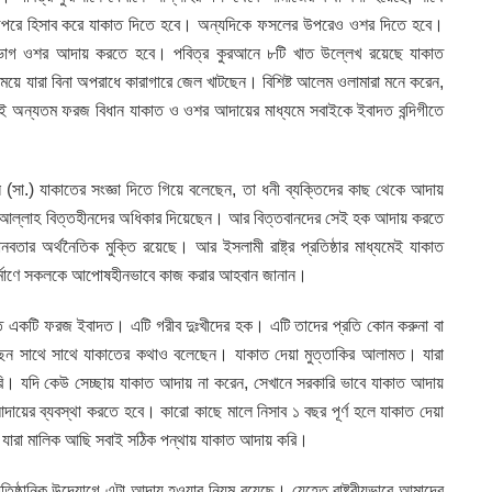
উপরে হিসাব করে যাকাত দিতে হবে। অন্যদিকে ফসলের উপরেও ওশর দিতে হবে।
১ ভাগ ওশর আদায় করতে হবে। পবিত্র কুরআনে ৮টি খাত উল্লেখ রয়েছে যাকাত
ময়ে যারা বিনা অপরাধে কারাগারে জেল খাটছেন। বিশিষ্ট আলেম ওলামারা মনে করেন,
রুতেই অন্যতম ফরজ বিধান যাকাত ও ওশর আদায়ের মাধ্যমে সবাইকে ইবাদত বন্দিগীতে
(সা.) যাকাতের সংজ্ঞা দিতে গিয়ে বলেছেন, তা ধনী ব্যক্তিদের কাছ থেকে আদায়
 আল্লাহ বিত্তহীনদের অধিকার দিয়েছেন। আর বিত্তবানদের সেই হক আদায় করতে
নবতার অর্থনৈতিক মুক্তি রয়েছে। আর ইসলামী রাষ্ট্র প্রতিষ্ঠার মাধ্যমেই যাকাত
িনির্মাণে সকলকে আপোষহীনভাবে কাজ করার আহবান জানান।
াকাত একটি ফরজ ইবাদত। এটি গরীব দুঃখীদের হক। এটি তাদের প্রতি কোন করুনা বা
ছেন সাথে সাথে যাকাতের কথাও বলেছেন। যাকাত দেয়া মুত্তাকির আলামত। যারা
ি। যদি কেউ সেচ্ছায় যাকাত আদায় না করেন, সেখানে সরকারি ভাবে যাকাত আদায়
ায়ের ব্যবস্থা করতে হবে। কারো কাছে মালে নিসাব ১ বছর পূর্ণ হলে যাকাত দেয়া
র যারা মালিক আছি সবাই সঠিক পন্থায় যাকাত আদায় করি।
াতিষ্ঠানিক উদ্যোগে এটা আদায় হওয়ার নিয়ম রয়েছে। যেহেতু রাষ্ট্রীয়ভাবে আমাদের