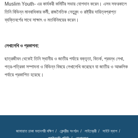
Muslim Youth- এর কার্যকরী কমিটির সভায় যোগদান করেন। এসব সফরকালে
তিনি বিভিন্ন মানবাধিকার কর্মী, রাজনৈতিক নেতৃবৃন্দ ও রাষ্ট্রীয় দায়িত্বপ্রাপ্ত
ব্যক্তিবর্গের সাথে সাক্ষাৎ ও মতবিনিময়ের করেন।
লেখালেখি
ও
প্রকাশনা
:
ছাত্রজীবন থেকেই তিনি স্থানীয় ও জাতীয় পর্যায়ে বক্তৃতা, বিতর্ক, প্রবন্ধ লেখা,
পত্র-পত্রিকা সম্পাদনা ও বিভিন্ন বিষয়ে লেখালেখি করেছেন যা জাতীয় ও আঞ্চলিক
পর্যায়ে প্রকাশিত হয়েছে।
জামায়াত ঢাকা মহানগরী দক্ষিণ
কেন্দ্রীয় সংগঠন
লাইব্রেরী
সাইট ম্যাপ