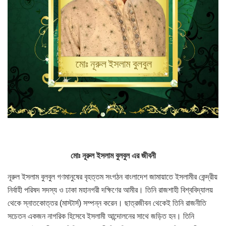
মোঃ
নূ
রুল
ইসলাম
বুলবুল
এর
জীবনী
নূরুল ইসলাম বুলবুল গণমানুষের বৃহত্তম সংগঠন বাংলাদেশ জামায়াতে ইসলামীর কেন্দ্রীয়
নির্বাহী পরিষদ সদস্য ও ঢাকা মহানগরী দক্ষিণের আমীর। তিনি রাজশাহী বিশ্ববিদ্যালয়
থেকে স্নাতকোত্তর (মাস্টার্স) সম্পন্ন করেন। ছাত্রজীবন থেকেই তিনি রাজনীতি
সচেতন একজন নাগরিক হিসেবে ইসলামী আন্দোলনের সাথে জড়িত হন। তিনি