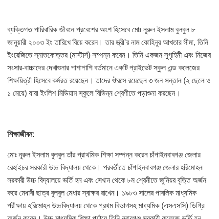
ব্যক্তিগত পারিবারিক জীবনে প্রবেশের অংশ হিসেবে মোঃ নূরুল ইসলাম বুলবুল ৮
জানুয়ারী ২০০৩ ইং তারিখে বিয়ে করেন। তার স্ত্রী’র নাম কোহিনুর আখতার সীমা, তিনি
ইংরেজিতে স্নাতকোত্তর (মাস্টার্স) সম্পন্ন করেন। তিনি একজন সুগৃহিনী এবং নিজের
সংসার-বাচ্চাদের দেখাশুনার পাশাপাশি বর্তমানে একটি প্রাইভেট স্কুল এন্ড কলেজের
শিক্ষয়িত্রী হিসেবে কর্মরত রয়েছেন। তাদের ঔরসে রয়েছেন ৩ জন সন্তান (২ ছেলে ও
১ মেয়ে) যারা ইংলিশ মিডিয়াম স্কুলে বিভিন্ন শ্রেণীতে পড়াশুনা করছেন।
শিক্ষাজীবন
:
মোঃ নূরুল ইসলাম বুলবুল তাঁর প্রাথমিক শিক্ষা সম্পন্ন করেন চাঁপাইনবাবগঞ্জ জেলার
রেহাইচর সরকারী উচ্চ বিদ্যালয় থেকে। পরবর্তীতে চাঁপাইনবাবগঞ্জ জেলার হরিমোহন
সরকারী উচ্চ বিদ্যালয়ে ভর্তি হন এবং সেখান থেকে ৮ম শ্রেনীতে জুনিয়র বৃত্তি অর্জন
করে মেধাবী ছাত্র বুলবুল মেধার স্বাক্ষর রাখেন। ১৯৮৩ সালের পাবলিক মাধ্যমিক
পরীক্ষায় হরিমোহন উচ্চবিদ্যালয় থেকে প্রথম বিভাগসহ মাধ্যমিক (এসএসসি) ডিগ্রি
অর্জন করেন। উচ্চ মাধ্যমিক শিক্ষা পর্যায়ে তিনি নবাবগঞ্জ সরকারী কলেজে ভর্তি হন