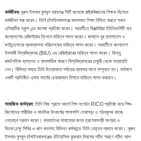
কর্মজীবনঃ
নূরুল ইসলাম বুলবুল নবাবগঞ্জ সিটি কলেজে রাষ্ট্রবিজ্ঞানের শিক্ষক হিসেবে
কর্মজীবন শুরু করেন। তিনি চাঁপাইনবাবগঞ্জে মানসম্মত শিক্ষা নিশ্চিত করতে প্যান
এশিয়াটিক স্কুল এন্ড কলেজ প্রতিষ্ঠা করেন। পরবর্তীতে ভিক্টোরিয়া ইউনিভার্সিটি অব
বাংলাদেশের রেজিস্ট্রার হিসেবে দায়িত্ব পালন করেন। জাবালে নুর হাসপাতাল ও
ফাউন্ডেশনের ব্যবস্থাপনা পরিচালকের দায়িত্ব পালন করেন। পরবর্তীতে বাংলাদেশ
ইসলামী বিশ্ববিদ্যালয় (BIU) এর রেজিষ্ট্রারের দায়িত্ব পালন করেন। কিন্তু
রাজনৈতিক ব্যস্ততা ও ব্যবসায়িক কারণে বিশ্ববিদ্যালয়ের চাকুরী থেকে অব্যাহতি
নেন। বিভিন্ন সময়ে তিনি উদ্যোক্তা পর্যায়ের ব্যবসার সাথে সম্পৃক্ত হন। বর্তমানে
একটি প্রতিষ্ঠিত এ্যাড ফার্মের চেয়ারম্যান হিসাবে দায়িত্ব পালন করছেন।
সামাজিক
কার্যক্রম:
তিনি নিজ গ্রামে আদর্শ শিশু সংগঠন RICO প্রতিষ্ঠা করে শিশু-
কিশোদের শারীরিক ও মানসিক উৎকর্ষের পাশাপাশি লেখাপড়া ও গঠনমূলক কাজে
নেত্বত্ব প্রদান করেন। বন্যার্তদের সাহায্যের জন্য ত্রাণসামগ্রী সংগ্রহ ও
বিতরণ,চক্ষু শিবির ও খাল খননসহ বিভিন্ন কর্মকান্ডে তিনি নেতৃত্ব প্রদান করেন। নূরুল
ইসলাম বুলবুল চাঁপাইনবাবগঞ্জের ঐতিহাসিক কুরআন দিবসের শহীদ স্মরণে গঠিত আল