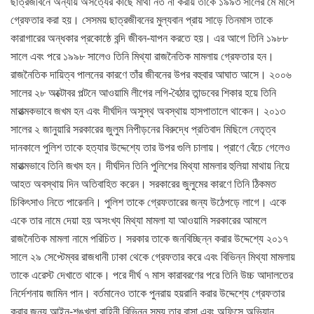
ছাত্রজীবনে অন্যায় অসত্যের কাছে মাথা নত না করায় তাকে ১৯৯৩ সালের মে মাসে
গ্রেফতার করা হয়। সেসময় ছাত্রজীবনের মুল্যবান প্রায় সাড়ে তিনমাস তাকে
কারাগারের অন্ধকার প্রকোষ্ঠে বন্দি জীবন-যাপন করতে হয়। এর আগে তিনি ১৯৮৮
সালে এবং পরে ১৯৯৮ সালেও তিনি মিথ্যা রাজনৈতিক মামলায় গ্রেফতার হন।
রাজনৈতিক দায়িত্ব পালনের কারণে তাঁর জীবনের উপর বহুবার আঘাত আসে। ২০০৬
সালের ২৮ অক্টোবর পল্টনে আওয়ামি লীগের লগি-বৈঠার তান্ডবের শিকার হয়ে তিনি
মারাত্মকভাবে জখম হন এবং দীর্ঘদিন অসুস্থ অবস্থায় হাসপাতালে থাকেন। ২০১৩
সালের ২ জানুয়ারি সরকারের জুলুম নিপীড়নের বিরুদ্ধে প্রতিবাদ মিছিলে নেতৃত্ব
দানকালে পুলিশ তাকে হত্যার উদ্দেশ্যে তার উপর গুলি চালায়। প্রাণে বেঁচে গেলেও
মারাত্মভাবে তিনি জখম হন। দীর্ঘদিন তিনি পুলিশের মিথ্যা মামলার হুলিয়া মাথায় নিয়ে
আহত অবস্থায় দিন অতিবাহিত করেন। সরকারের জুলুমের কারণে তিনি ঠিকমত
চিকিৎসাও নিতে পারেননি। পুলিশ তাকে গ্রেফতারের জন্য উঠেপড়ে লাগে। একে
একে তার নামে দেয়া হয় অসংখ্য মিথ্যা মামলা যা আওয়ামি সরকারের আমলে
রাজনৈতিক মামলা নামে পরিচিত। সরকার তাকে জনবিচ্ছিন্ন করার উদ্দেশ্যে ২০১৭
সালে ২৯ সেপ্টেম্বর রাজধানী ঢাকা থেকে গ্রেফতার করে এবং বিভিন্ন মিথ্যা মামলায়
তাকে এরেস্ট দেখাতে থাকে। পরে দীর্ঘ ৭ মাস কারাবরণের পরে তিনি উচ্চ আদালতের
নির্দেশনায় জামিন পান। বর্তমানেও তাকে পুনরায় হয়রানি করার উদ্দেশ্যে গ্রেফতার
করার জন্য আইন-শৃঙ্খলা বাহিনী বিভিন্ন সময় তার বাসা এবং অফিসে অভিযান