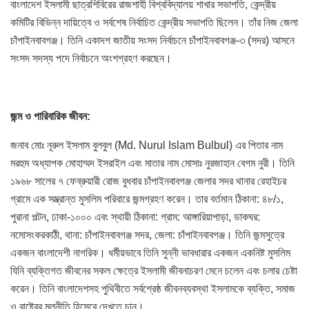
বাংলাদেশ ইসলামী ছাত্রশিবিরের রাজশাহী বিশ্ববিদ্যালয় শাখার সভাপতি, কেন্দ্রীয়
কমিটির বিভিন্ন দায়িত্বে ও সর্বশেষ নির্বাচিত কেন্দ্রীয় সভাপতি ছিলেন। তাঁর নিজ জেলা
চাঁপাইনবাবগঞ্জ। তিনি একাদশ জাতীয় সংসদ নির্বাচনে চাঁপাইনবাবগঞ্জ-৩ (সদর) আসনে
সংসদ সদস্য পদে নির্বাচনে অংশগ্রহণ করছেন।
জন্ম
ও
পারিবারিক
জীবন
:
জনাব মোঃ নূরুল ইসলাম বুলবুল (Md. Nurul Islam Bulbul) এর পিতার নাম
মরহুম অধ্যাপক মোহাম্মদ ইসরাইল এবং মাতার নাম মোসাঃ নুরজাহান বেগম নুরী। তিনি
১৯৬৮ সালের ৭ ফেব্রুয়ারী রোজ বুধবার চাঁপাইনবাবগঞ্জ জেলার সদর থানার রেহাইচর
গ্রামে এক সম্ভ্রান্ত মুসলিম পরিবারে জন্মগ্রহণ করেন। তার বর্তমান ঠিকানা: ৪৮/১,
পুরানা পল্টন, ঢাকা-১০০০ এবং স্থায়ী ঠিকানা: গ্রাম: আঙ্গারিয়াপাড়া, ডাকঘর:
নমোসংকরকাঠী, থানা: চাঁপাইনবাবগঞ্জ সদর, জেলা: চাঁপাইনবাবগঞ্জ। তিনি জন্মসুত্রে
একজন বাংলাদেশী নাগরিক। ধর্মীয়ভাবে তিনি সুন্নী ভাবধারার একজন একনিষ্ট মুসলিম
যিনি ব্যক্তিগত জীবনের সকল ক্ষেত্রে ইসলামী জীবনাচরণ মেনে চলেন এবং চলার চেষ্টা
করেন। তিনি বাংলাদেশসহ পুথিবীতে সর্বশ্রেষ্ঠ জীবনব্যবস্থা ইসলামকে ব্যক্তি, সমাজ
ও রাষ্ট্রের মূলনীতি হিসেবে দেখতে চান।