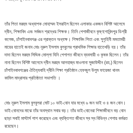
তাঁর পিতা মরহুম অধ্যাপক মোহাম্মদ ইসরাইল ছিলেন এলাকার একজন বিশিষ্ট আলেমে
দ্বীন, শিক্ষাবিদ এবং সর্বজন শ্রদ্ধেয় শিক্ষক। তিনি পেশাজীবনে কৃষ্ণগোবিন্দপুর ডিগ্রী
কলেজ, চাঁপাইনবাবগঞ্জ এর প্রাক্তন অধ্যক্ষ। শিক্ষাবিদ পিতা এবং সুগৃহিনী মমতাময়ী
মায়ের হাতেই জনাব মোঃ নূরুল ইসলাম বুলবুলের প্রাথমিক শিক্ষার হাতেখড়ি হয়। তাঁর
দাদা ছিলেন মরহুম সিদ্দিক মোল্লা যিনি পেশাগত জীবনে ব্যবসায়ী ও কৃষক ছিলেন। তাঁর
নানা ছিলেন বিশিষ্ট আলেমে দ্বীন মরহুম আলহাজ্ব মাওলানা সুজাউদ্দীন (রহ.) ছিলেন
চাঁপাইনবাবগঞ্জের ঐতিহ্যবাহি দ্বীনি শিক্ষা প্রতিষ্ঠান হেফজুল উলুম ফায়েজা খানম
কামিল মাদ্রাসার প্রতিষ্ঠাতা সভাপতি ।
মোঃ নূরুল ইসলাম বুলবুলরা মোট ১০ ভাই-বোন যার মধ্যে ৬ জন ভাই ও ৪ জন বোন।
ভাই-বোনদের মাঝে তাঁর অবস্থান সবার বড়। তাঁর ভাই-বোনেরা শিক্ষাজীবনে বড় বোন
ছাড়া সবাই মাস্টার্স পাশ করেছেন এবং ব্যক্তিগত জীবনে স্ব স্ব বিভিন্ন পেশায় কর্মরত
রয়েছেন।