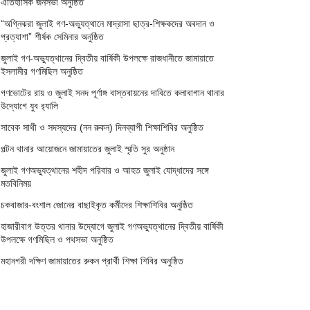
ঐতিহাসিক জনসভা অনুষ্ঠিত
“অগ্নিঝরা জুলাই গণ-অভ্যুত্থানে মাদ্রাসা ছাত্র-শিক্ষকদের অবদান ও
প্রত্যাশা” শীর্ষক সেমিনার অনুষ্ঠিত
জুলাই গণ-অভ্যুত্থানের দ্বিতীয় বার্ষিকী উপলক্ষে রাজধানীতে জামায়াতে
ইসলামীর গণমিছিল অনুষ্ঠিত
গণভোটের রায় ও জুলাই সনদ পূর্ণাঙ্গ বাস্তবায়নের দাবিতে কলাবাগান থানার
উদ্যোগে যুব র‌্যালি
সাবেক সাথী ও সদস্যদের (নন রুকন) দিনব্যাপী শিক্ষাশিবির অনুষ্ঠিত
পল্টন থানার আয়োজনে জামায়াতের জুলাই স্মৃতি সুর অনুষ্ঠান
জুলাই গণঅভ্যুত্থানের শহীদ পরিবার ও আহত জুলাই যোদ্ধাদের সঙ্গে
মতবিনিময়
চকবাজার-বংশাল জোনের বাছাইকৃত কর্মীদের শিক্ষাশিবির অনুষ্ঠিত
হাজারীবাগ উত্তর থানার উদ্যোগে জুলাই গণঅভ্যুত্থানের দ্বিতীয় বার্ষিকী
উপলক্ষে গণমিছিল ও পথসভা অনুষ্ঠিত
মহানগরী দক্ষিণ জামায়াতের রুকন প্রার্থী শিক্ষা শিবির অনুষ্ঠিত