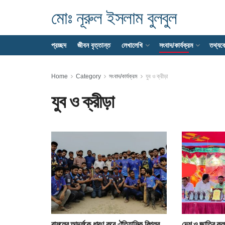
মোঃ নূরুল ইসলাম বুলবুল
প্রচ্ছদ
জীবন বৃত্তান্ত
লেখালেখি
সংবাদ/কার্যক্রম
তথ্যক
Home
Category
সংবাদ/কার্যক্রম
যুব ও ক্রীড়া
যুব ও ক্রীড়া
রাসূলের আদর্শকে ধারণ করে ঐতিহাসিক বিপ্লব
দেশ ও জাতির কল্য