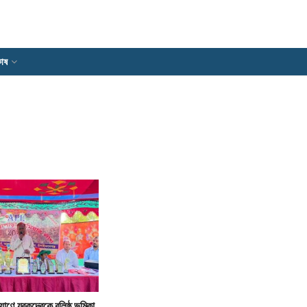
োষ
াণে যুবকদেরকে বলিষ্ঠ ভূমিকা