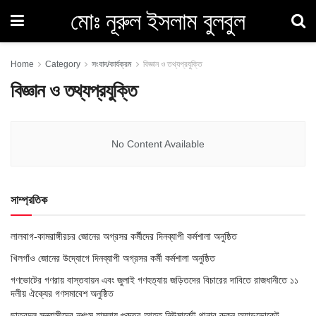
মোঃ নূরুল ইসলাম বুলবুল
Home
Category
সংবাদ/কার্যক্রম
বিজ্ঞান ও তথ্যপ্রযুক্তি
বিজ্ঞান ও তথ্যপ্রযুক্তি
No Content Available
সাম্প্রতিক
লালবাগ-কামরাঙ্গীরচর জোনের অগ্রসর কর্মীদের দিনব্যাপী কর্মশালা অনুষ্ঠিত
খিলগাঁও জোনের উদ্যোগে দিনব্যাপী অগ্রসর কর্মী কর্মশালা অনুষ্ঠিত
গণভোটের গণরায় বাস্তবায়ন এবং জুলাই গণহত্যায় জড়িতদের বিচারের দাবিতে রাজধানীতে ১১
দলীয় ঐক্যের গণসমাবেশ অনুষ্ঠিত
ছাত্রদল সন্ত্রাসীদের নৃশংস হামলায় গুরুতর আহত নিউমার্কেট থানার রুকন অ্যাডভোকেট