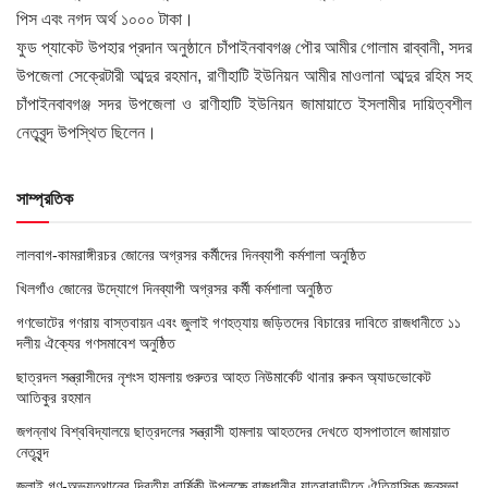
পিস এবং নগদ অর্থ ১০০০ টাকা।
ফুড প্যাকেট উপহার প্রদান অনুষ্ঠানে চাঁপাইনবাবগঞ্জ পৌর আমীর গোলাম রাব্বানী, সদর
উপজেলা সেক্রেটারী আব্দুর রহমান, রাণীহাটি ইউনিয়ন আমীর মাওলানা আব্দুর রহিম সহ
চাঁপাইনবাবগঞ্জ সদর উপজেলা ও রাণীহাটি ইউনিয়ন জামায়াতে ইসলামীর দায়িত্বশীল
নেতৃবৃন্দ উপস্থিত ছিলেন।
সাম্প্রতিক
লালবাগ-কামরাঙ্গীরচর জোনের অগ্রসর কর্মীদের দিনব্যাপী কর্মশালা অনুষ্ঠিত
খিলগাঁও জোনের উদ্যোগে দিনব্যাপী অগ্রসর কর্মী কর্মশালা অনুষ্ঠিত
গণভোটের গণরায় বাস্তবায়ন এবং জুলাই গণহত্যায় জড়িতদের বিচারের দাবিতে রাজধানীতে ১১
দলীয় ঐক্যের গণসমাবেশ অনুষ্ঠিত
ছাত্রদল সন্ত্রাসীদের নৃশংস হামলায় গুরুতর আহত নিউমার্কেট থানার রুকন অ্যাডভোকেট
আতিকুর রহমান
জগন্নাথ বিশ্ববিদ্যালয়ে ছাত্রদলের সন্ত্রাসী হামলায় আহতদের দেখতে হাসপাতালে জামায়াত
নেতৃবৃন্দ
জুলাই গণ-অভ্যুত্থানের দ্বিতীয় বার্ষিকী উপলক্ষে রাজধানীর যাত্রাবাড়ীতে ঐতিহাসিক জনসভা