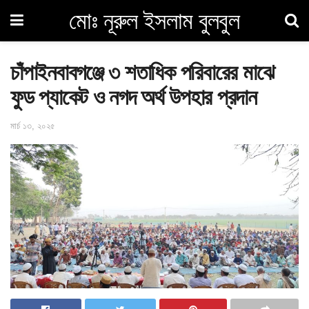
মোঃ নূরুল ইসলাম বুলবুল
চাঁপাইনবাবগঞ্জে ৩ শতাধিক পরিবারের মাঝে
ফুড প্যাকেট ও নগদ অর্থ উপহার প্রদান
মার্চ ১৩, ২০২৫