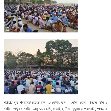
প্রতিটি ফুড প্যাকেটে রয়েছে চাল ২৫ কেজি, ডাল ২ কেজি, তেল ২ লিটার, চিনি ২
কেজি, খেজুর ১ কেজি, আলু ১০ কেজি, সেমাই ২ পিস, নুডুলস ২ প্যাকেট , পাপড় ২