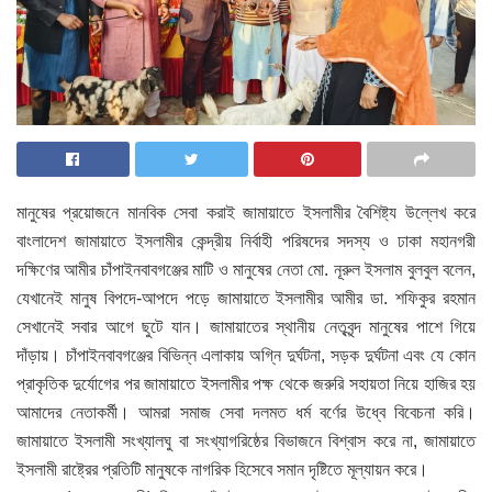
মানুষের প্রয়োজনে মানবিক সেবা করাই জামায়াতে ইসলামীর বৈশিষ্ট্য উল্লেখ করে
বাংলাদেশ জামায়াতে ইসলামীর কেন্দ্রীয় নির্বাহী পরিষদের সদস্য ও ঢাকা মহানগরী
দক্ষিণের আমীর চাঁপাইনবাবগঞ্জের মাটি ও মানুষের নেতা মো. নূরুল ইসলাম বুলবুল বলেন,
যেখানেই মানুষ বিপদে-আপদে পড়ে জামায়াতে ইসলামীর আমীর ডা. শফিকুর রহমান
সেখানেই সবার আগে ছুটে যান। জামায়াতের স্থানীয় নেতৃবৃন্দ মানুষের পাশে গিয়ে
দাঁড়ায়। চাঁপাইনবাবগঞ্জের বিভিন্ন এলাকায় অগ্নি দুর্ঘটনা, সড়ক দুর্ঘটনা এবং যে কোন
প্রাকৃতিক দুর্যোগের পর জামায়াতে ইসলামীর পক্ষ থেকে জরুরি সহায়তা নিয়ে হাজির হয়
আমাদের নেতাকর্মী। আমরা সমাজ সেবা দলমত ধর্ম বর্ণের উধ্বে বিবেচনা করি।
জামায়াতে ইসলামী সংখ্যালঘু বা সংখ্যাগরিষ্ঠের বিভাজনে বিশ্বাস করে না, জামায়াতে
ইসলামী রাষ্ট্রের প্রতিটি মানুষকে নাগরিক হিসেবে সমান দৃষ্টিতে মূল্যায়ন করে।