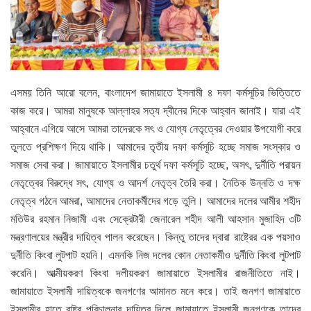
এসময় তিনি আরো বলেন, বাংলাদেশ জামায়াতে ইসলামী ৪ দফা কর্মসূচির ভিত্তিতে
কাজ করে। আমরা মানুষকে আল্লাহর সত্য দ্বীনের দিকে আহ্বান জানাই। যারা এই
আহ্বানে এগিয়ে আসে আমরা তাদেরকে সৎ ও যোগ্য নেতৃত্বের দেওয়ার উপযোগী করে
তুলতে প্রশিক্ষণ দিয়ে থাকি। আমাদের তৃতীয় দফা কর্মসূচি হচ্ছে সমাজ সংস্কার ও
সমাজ সেবা করা। জামায়াতে ইসলামীর চতুর্থ দফা কর্মসূচি হচ্ছে, অসৎ, দুর্নীতি পরায়ন
নেতৃত্বের বিরুদ্ধে সৎ, যোগ্য ও আদর্শ নেতৃত্ব তৈরি করা। নৈতিক উন্নতি ও দক্ষ
নেতৃত্ব গঠনে আমরা, আমাদের নেতাকর্মীদের গড়ে তুলি। আমাদের দলের আমীর শহীদ
মতিউর রহমান নিজামী এবং সেক্রেটারী জেনারেল শহীদ আলী আহসান মুজাহিদ ৩টি
মন্ত্রণালয়ের মন্ত্রীর দায়িত্ব পালন করেছেন। কিন্তু তাদের দ্বারা রাষ্ট্রের এক পয়সাও
দুর্নীতি কিংবা লুটপাট হয়নি। এমনকি নিজ দলের কোন নেতাকর্মীও দুর্নীতি কিংবা লুটপাট
করেনি। আত্মীয়করণ কিংবা দলীয়করণ জামায়াতে ইসলামীর রাজনীতিতে নাই।
জামায়াতে ইসলামী দায়িত্বকে জনগণের আমানত মনে করে। তাই জনগণ জামায়াতে
ইসলামীর হাতে রাষ্ট্র পরিচালনার দায়িত্ব দিলে জামায়াতে ইসলামী জনগণকে তাদের