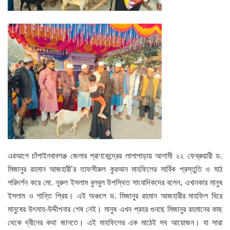
এরআগে চাঁপাইনবাবগঞ্জ জেলার প্রাণকেন্দ্রের লালাপাড়ায় আগামী ২২ ফেব্রুয়ারী ড.
মিজানুর রহমান আজহারী’র তাফসীরুল কুরআন মাহফিলের সার্বিক প্রস্তুতি ও মাঠ
পরিদর্শন করে মো. নূরুল ইসলাম বুলবুল উপস্থিত সাংবাদিকদের বলেন, এখানকার মানুষ
ইসলাম ও শান্তি প্রিয়। এই অঞ্চলে ড. মিজানুর রহমান আজহারীর মাহফিল ঘিরে
মানুষের উৎসাহ-উদ্দীপনার শেষ নেই। মানুষ এখন প্রহর গুনছে মিজানুর রহমানের কাছ
থেকে দ্বীনের কথা জানতে। এই মাহফিলের এক মাঠেই সব আয়োজন। যা সারা