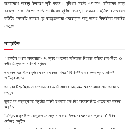
বাংলাদেশে অনন্য উদাহরণ সৃষ্টি করবে। সুবিশাল মাঠের একপাশে মহিলাদের জন্য
ব্যবস্থা এবং নিরাপদ গাড়ি পার্কিংয়ের সুবিধা রয়েছে। এসময় মাহফিল বাস্তবায়ন
কমিটির সভাপতি জাবালে নূর ফাউন্ডেশনের চেয়ারম্যান আবু জাফর গিফারীসহ স্থানীয়
নেতৃবৃন্দ।
সাম্প্রতিক
গণভোটের গণরায় বাস্তবায়ন এবং জুলাই গণহত্যায় জড়িতদের বিচারের দাবিতে রাজধানীতে ১১
দলীয় ঐক্যের গণসমাবেশ অনুষ্ঠিত
ছাত্রদল সন্ত্রাসীদের নৃশংস হামলায় গুরুতর আহত নিউমার্কেট থানার রুকন অ্যাডভোকেট
আতিকুর রহমান
জগন্নাথ বিশ্ববিদ্যালয়ে ছাত্রদলের সন্ত্রাসী হামলায় আহতদের দেখতে হাসপাতালে জামায়াত
নেতৃবৃন্দ
জুলাই গণ-অভ্যুত্থানের দ্বিতীয় বার্ষিকী উপলক্ষে রাজধানীর যাত্রাবাড়ীতে ঐতিহাসিক জনসভা
অনুষ্ঠিত
“অগ্নিঝরা জুলাই গণ-অভ্যুত্থানে মাদ্রাসা ছাত্র-শিক্ষকদের অবদান ও প্রত্যাশা” শীর্ষক
সেমিনার অনুষ্ঠিত