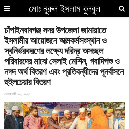
মোঃ নূরুল ইসলাম বুলবুল
চাঁপাইনবাবগঞ্জ সদর উপজেলা জামায়াতে
ইসলামীর আয়োজনে আত্মকর্মসংস্থান ও
স্বনির্ভরকরণের লক্ষ্যে দরিদ্র অসচ্ছল
পরিবারদের মাঝে সেলাই মেশিন, গবাদিপশু ও
নগদ অর্থ বিতরণ এবং প্রতিবন্ধীদের পূনর্বাসনে
হুইলচেয়ার বিতরণ
ফেব্রুয়ারি ১০, ২০২৫