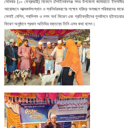
সোমবার (১০ ফেব্রুয়ারী) বিকেলে চাঁপাইনবাবগঞ্জ সদর উপজেলা জামায়াতে ইসলামীর
আয়োজনে আত্মকর্মসংস্থান ও স্বনির্ভরকরণের লক্ষ্যে দরিদ্র অসচ্ছল পরিবারদের মাঝে
সেলাই মেশিন, গবাদিপশু ও নগদ অর্থ বিতরণ এবং প্রতিবন্ধীদের পূনর্বাসনে হুইলচেয়ার
বিতরণ অনুষ্ঠানে প্রধান অতিথির বক্তব্যে তিনি এসব কথা বলেন।