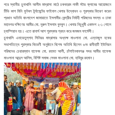
পরে স্থানীয় চুনাখালি আলীম মাদ্রাসা মাঠে চকবহরম লাকী স্টার ক্লাবের আয়োজনে
টিভি কাপ মিনি ফুটবল টুর্নামেন্টের ফাইনাল খেলার উদ্বোধন ও পুরস্কার বিতরণ করেন
প্রধান অতিথি বাংলাদেশ জামায়াতে ইসলামীর কেন্দ্রীয় নির্বাহী পরিষদের সদস্য ও ঢাকা
মহানগর দক্ষিণের আমীর মো. নূরুল ইসলাম বুলবুল। খেলায় নিচুধুমী একাদশ ২-১ গোলে
চ্যাম্পিয়ান হয়। এতে রানার্স আপ পুরস্কার গ্রহন করে জমজম ফার্মেসী।
চুনাখালি এনায়েতুল্লাহ সিনিয়র মাদ্রাসার অধ্যক্ষ মাওলানা মো. এন্তাজুল হকের
সভাপতিত্বে পুরস্কার বিতরণী অনুষ্ঠানে বিশেষ অতিথি ছিলেন ৬নং রানীহাটি ইউনিয়ন
পরিষদের চেয়ারম্যান হাফেজ মো. রহমত আলী, চাঁপাইনবাবগঞ্জ সদর আমীর হাফেজ
মাওলানা আব্দুল আলিম, বিশিষ্ট সমাজ সেবক মাওলানা মো. হাবিবুর রহমান।