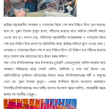
রাষ্ট্রের প্রয়োজনীয় সংস্কার ও গণহত্যার বিচার শেষ করে নির্বাচন দিতে হবে মন্তব্য
করে মো. নূরুল ইসলাম বুলবুল বলেন, শহীদদের রক্তের সাথে কাউকে বেঈমানী করতে
দেওয়া হবে না। জনগণ চায়, অবিলম্বে প্রয়োজনীয় সংস্কারকাজ ও গণহত্যার বিচার
শেষ করে নির্বাচন দিয়ে জনগণের প্রতিনিধির কাছে রাষ্ট্রের দায়িত্ব তুলে দেওয়া হোক।
সংস্কার ও গণহত্যার বিচার শেষ না করে নির্বাচন দিলে ওই নির্বাচন হবে শহীদের রক্তের
সাথে তামাশা আর আহতদের সাথে ঠাড্ডা করার শামিল।
সভা শেষে চাঁপাইনবাবগঞ্জ সদর উপজেলার চুনাখালি এনায়েতুল্লাহ্ আলিম মাদ্রাসা মাঠে
অসচ্ছল পরিবারদের মাঝে সেলাই মেশিন, গবাদিপশু ও নগদ অর্থ বিতরণ এবং
প্রতিবন্ধীদের পূনর্বাসনে হুইলচেয়ার বিতরণ করেন চাঁপাইনবাবগঞ্জের মাটি ও মানুষের
নেতা মো. নূরুল ইসলাম বুলবুল। এসময় উপস্থিত ছিলেন বাংলাদেশ জামায়াতে
ইসলামীর চাঁপাইনবাবগঞ্জ সদর আমীর হাফেজ মাওলানা আব্দুল আলিম, সেক্রেটারী আব্দুর
রহমান সহ স্থানীয় নেতৃবৃন্দ।