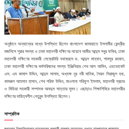
অনুষ্ঠানে অন্যান্যের মধ্যে উপস্থিত ছিলেন বাংলাদেশ জামায়াতে ইসলামীর কেন্দ্রীয়
মজলিসে শূরার সদস্য ও ঢাকা মহানগরী দক্ষিণের নায়েবে আমীর আব্দুস সবুর ফকির, ঢাকা
মহানগরী দক্ষিণের সহকারী সেক্রেটারি যথাক্রমে ড. আব্দুল মান্নান, শামসুর রহমান,
ঢাকা মহানগরী দক্ষিণের কর্মপরিষদের সদস্য ইঞ্জিনিয়ার শেখ আল আমিন, এডভোকেট
এস. এম কামাল উদ্দিন, আব্দুস সালাম, অধ্যক্ষ নুর নবী মানিক, সৈয়দ সিরাজুল হক,
কামরুল আহসান হাসান, শেখ শরিফ উদ্দিন, মাওলানা শরিফুল ইসলাম, মহানগরী প্রচার
ও মিডিয়া সহকারী সম্পাদক আবদুস সাত্তার সুমন। এছাড়াও শিক্ষাশিবিরে মহানগরীর
দক্ষিণের দায়িত্বশীল নেতৃবৃন্দ উপস্থিত ছিলেন।
সাম্প্রতিক
জগন্নাথ বিশ্ববিদ্যালয়ে ছাত্রদলের সন্ত্রাসী হামলায় আহতদের দেখতে হাসপাতালে জামায়াত