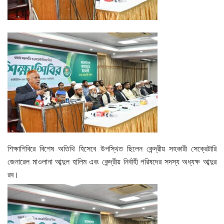
শিক্ষাশিবিরে বিশেষ অতিথি হিসেবে উপস্থিত ছিলেন কেন্দ্রীয় সহকারী সেক্রেটারি
জেনারেল মাওলানা আব্দুল হালিম এবং কেন্দ্রীয় নির্বাহী পরিষদের সদস্য অধ্যক্ষ আব্দুর
রব।