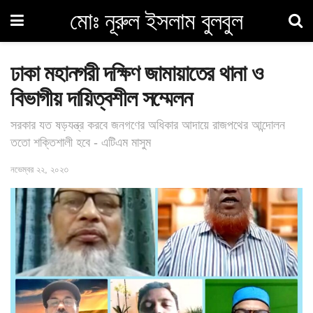
মোঃ নূরুল ইসলাম বুলবুল
ঢাকা মহানগরী দক্ষিণ জামায়াতের থানা ও
বিভাগীয় দায়িত্বশীল সম্মেলন
সরকার যত ষড়যন্ত্র করবে জনগণের অধিকার আদায়ে রাজপথের আন্দোলন
ততো শক্তিশালী হবে - এটিএম মাসুম
নভেম্বর ২২, ২০২৩