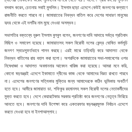
বসবাস করেন, চেতনায় সবাই মুসলিম। ইসলাম ছাড়া এদেশে কেউই জনগণের কল্যাণে
রাজনীতি করতে পারবে না। জামায়াতের নিবন্ধন বাতিল করে দেশের সাধারণ মানুষের
হৃদয় থেকে এই দলটির নাম মুছে দেওয়া অসম্ভব।
সভাপতির বক্তব্যে নূরুল ইসলাম বুলবুল বলেন, জনগণের দাবি আদায়ে সর্বত্র প্রতিবাদ
মিছিল ও সমাবেশ হয়েছে। জামায়াতসহ সকল বিরোধী দলের কেন্দ্র ঘোষিত কর্মসূচি
জনগণ স্বতঃস্ফূর্তভাবে পালন করছে। এরই মাঝে তড়িঘড়ি করে আদালত থেকে
নিবন্ধন বাতিলের রায় বহাল করা হলো। অপরদিকে জামায়াতের সভা-সমাবেশের ওপর
নিষেধাজ্ঞা ও আদালত অবমাননার আবেদন খারিজ করা হয়েছে। আমরা মনে করি,
কোনো ষড়যন্ত্রই এদেশে ইকামাতে দ্বীনের কাজ থেকে আমাদের বিরত রাখতে পারবে
না। এদেশের জনগণের সত্যিকার মুক্তির জন্য আমাদেরকে কঠিন ভূমিকায় অবতীর্ণ
হতে হবে। আমীরে জামায়াত ডা. শফিকুর রহমানসহ সকল বিরোধী দলের নেতাকর্মীদের
মুক্ত করতে হবে। দেশে কেয়ারটেকার সরকার প্রতিষ্ঠা করে জনগণের নেতৃত্ব ফিরিয়ে
আনতে হবে। জনগণের দাবি উপেক্ষা করে একতরফার ষড়যন্ত্রমূলক নির্বাচন এদেশে
করতে দেওয়া হবে না ইনশাআল্লাহ।