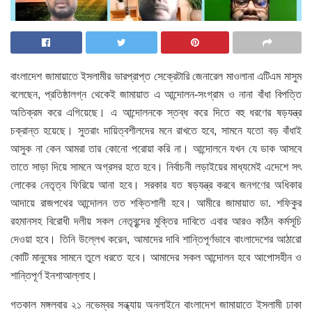
বাংলাদেশ জামায়াতে ইসলামীর ভারপ্রাপ্ত সেক্রেটারি জেনারেল মাওলানা এটিএম মাসুম
বলেছেন, প্রতিষ্ঠালগ্ন থেকেই জামায়াত এ আন্দোলন-সংগ্রাম ও নানা বাঁধা বিপত্তি
অতিক্রম করে এগিয়েছে। এ আন্দোলনকে স্তব্ধ করে দিতে বহু ধরণের ষড়যন্ত্র
চক্রান্ত হয়েছে। সুতরাং দায়িত্বশীলদের মনে রাখতে হবে, সামনে যতো বড় বাঁধাই
আসুক না কেন আমরা তার কোনো পরোয়া করি না। আন্দোলনে যখন যে ডাক আসবে
তাতে সাড়া দিয়ে সামনে অগ্রসর হতে হবে। নির্বাচনী লড়াইয়ের মাধ্যমেই এদেশে সৎ
লোকের নেতৃত্ব ফিরিয়ে আনা হবে। সরকার যত ষড়যন্ত্র করবে জনগণের অধিকার
আদায়ে রাজপথের আন্দোলন তত শক্তিশালী হবে। আমীরে জামায়াত ডা. শফিকুর
রহমানসহ বিরোধী দলীয় সকল নেতৃবৃন্দের মুক্তির দাবিতে এবার আরও কঠিন কর্মসূচি
দেওয়া হবে। তিনি উল্লেখ করেন, আমাদের দাবি শান্তিপূর্ণভাবে বাংলাদেশের আঠারো
কোটি মানুষের সামনে তুলে ধরতে হবে। আমাদের সকল আন্দোলন হবে আপোসহীন ও
শান্তিপূর্ণ ইনশাআল্লাহ।
গতকাল মঙ্গলবার ২১ নভেম্বর সন্ধ্যায় অনলাইনে বাংলাদেশ জামায়াতে ইসলামী ঢাকা