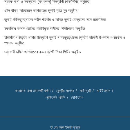
সাবেক সাথী ও সদস্যদের (নন রুকন) দিনব্যাপী শিক্ষাশিবির অনুষ্ঠিত
পল্টন থানার আয়োজনে জামায়াতের জুলাই স্মৃতি সুর অনুষ্ঠান
জুলাই গণঅভ্যুত্থানের শহীদ পরিবার ও আহত জুলাই যোদ্ধাদের সঙ্গে মতবিনিময়
চকবাজার-বংশাল জোনের বাছাইকৃত কর্মীদের শিক্ষাশিবির অনুষ্ঠিত
হাজারীবাগ উত্তর থানার উদ্যোগে জুলাই গণঅভ্যুত্থানের দ্বিতীয় বার্ষিকী উপলক্ষে গণমিছিল ও
পথসভা অনুষ্ঠিত
মহানগরী দক্ষিণ জামায়াতের রুকন প্রার্থী শিক্ষা শিবির অনুষ্ঠিত
জামায়াত ঢাকা মহানগরী দক্ষিণ
কেন্দ্রীয় সংগঠন
লাইব্রেরী
সাইট ম্যাপ
প্রাইভেসি পলিসি
যোগাযোগ
© মোঃ নূরুল ইসলাম বুলবুল