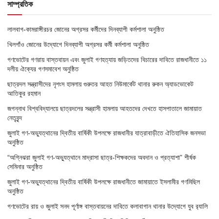
সাম্প্রতিক
লালবাগ-কামরাঙ্গীরচর জোনের অগ্রসর কর্মীদের দিনব্যাপী কর্মশালা অনুষ্ঠিত
খিলগাঁও জোনের উদ্যোগে দিনব্যাপী অগ্রসর কর্মী কর্মশালা অনুষ্ঠিত
গণভোটের গণরায় বাস্তবায়ন এবং জুলাই গণহত্যায় জড়িতদের বিচারের দাবিতে রাজধানীতে ১১
দলীয় ঐক্যের গণসমাবেশ অনুষ্ঠিত
ছাত্রদল সন্ত্রাসীদের নৃশংস হামলায় গুরুতর আহত নিউমার্কেট থানার রুকন অ্যাডভোকেট
আতিকুর রহমান
জগন্নাথ বিশ্ববিদ্যালয়ে ছাত্রদলের সন্ত্রাসী হামলায় আহতদের দেখতে হাসপাতালে জামায়াত
নেতৃবৃন্দ
জুলাই গণ-অভ্যুত্থানের দ্বিতীয় বার্ষিকী উপলক্ষে রাজধানীর যাত্রাবাড়ীতে ঐতিহাসিক জনসভা
অনুষ্ঠিত
“অগ্নিঝরা জুলাই গণ-অভ্যুত্থানে মাদ্রাসা ছাত্র-শিক্ষকদের অবদান ও প্রত্যাশা” শীর্ষক
সেমিনার অনুষ্ঠিত
জুলাই গণ-অভ্যুত্থানের দ্বিতীয় বার্ষিকী উপলক্ষে রাজধানীতে জামায়াতে ইসলামীর গণমিছিল
অনুষ্ঠিত
গণভোটের রায় ও জুলাই সনদ পূর্ণাঙ্গ বাস্তবায়নের দাবিতে কলাবাগান থানার উদ্যোগে যুব র‌্যালি