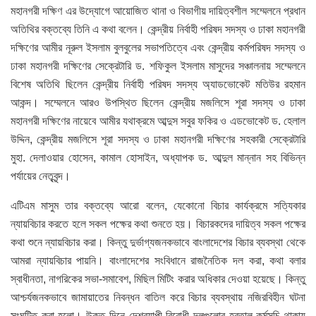
মহানগরী দক্ষিণ এর উদ্যোগে আয়োজিত থানা ও বিভাগীয় দায়িত্বশীল সম্মেলনে প্রধান
অতিথির বক্তব্যে তিনি এ কথা বলেন। কেন্দ্রীয় নির্বাহী পরিষদ সদস্য ও ঢাকা মহানগরী
দক্ষিণের আমীর নূরুল ইসলাম বুলবুলের সভাপতিত্বে এবং কেন্দ্রীয় কর্মপরিষদ সদস্য ও
ঢাকা মহানগরী দক্ষিণের সেক্রেটারি ড. শফিকুল ইসলাম মাসুদের সঞ্চালনায় সম্মেলনে
বিশেষ অতিথি ছিলেন কেন্দ্রীয় নির্বাহী পরিষদ সদস্য অ্যাডভোকেট মতিউর রহমান
আকন্দ। সম্মেলনে আরও উপস্থিত ছিলেন কেন্দ্রীয় মজলিসে শূরা সদস্য ও ঢাকা
মহানগরী দক্ষিণের নায়েবে আমীর যথাক্রমে আব্দুস সবুর ফকির ও এডভোকেট ড. হেলাল
উদ্দিন, কেন্দ্রীয় মজলিসে শূরা সদস্য ও ঢাকা মহানগরী দক্ষিণের সহকারী সেক্রেটারি
মুহা. দেলাওয়ার হোসেন, কামাল হোসাইন, অধ্যাপক ড. আব্দুল মান্নান সহ বিভিন্ন
পর্যায়ের নেতৃবৃন্দ।
এটিএম মাসুম তার বক্তব্যে আরো বলেন, যেকোনো বিচার কার্যক্রমে সত্যিকার
ন্যায়বিচার করতে হলে সকল পক্ষের কথা শুনতে হয়। বিচারকদের দায়িত্ব সকল পক্ষের
কথা শুনে ন্যায়বিচার করা। কিন্তু দুর্ভাগ্যজনকভাবে বাংলাদেশের বিচার ব্যবস্থা থেকে
আমরা ন্যায়বিচার পায়নি। বাংলাদেশের সংবিধানে রাজনৈতিক দল করা, কথা বলার
স্বাধীনতা, নাগরিকের সভা-সমাবেশ, মিছিল মিটিং করার অধিকার দেওয়া হয়েছে। কিন্তু
আশ্চর্যজনকভাবে জামায়াতের নিবন্ধন বাতিল করে বিচার ব্যবস্থায় নজিরবিহীন ঘটনা
সংঘটিত করা হলো। উক্ত দিনে দেশব্যাপী বিরোধী দলগুলোর হরতাল কর্মসূচি থাকায়