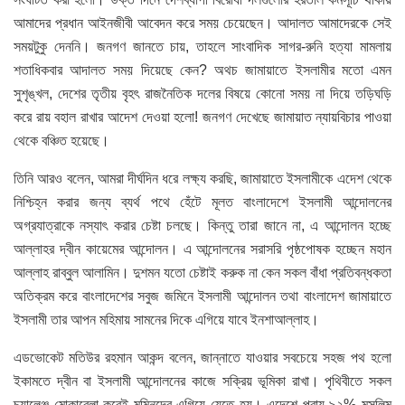
আমাদের প্রধান আইনজীবী আবেদন করে সময় চেয়েছেন। আদালত আমাদেরকে সেই
সময়টুকু দেননি। জনগণ জানতে চায়, তাহলে সাংবাদিক সাগর-রুনি হত্যা মামলায়
শতাধিকবার আদালত সময় দিয়েছে কেন? অথচ জামায়াতে ইসলামীর মতো এমন
সুশৃঙ্খল, দেশের তৃতীয় বৃহৎ রাজনৈতিক দলের বিষয়ে কোনো সময় না দিয়ে তড়িঘড়ি
করে রায় বহাল রাখার আদেশ দেওয়া হলো! জনগণ দেখেছে জামায়াত ন্যায়বিচার পাওয়া
থেকে বঞ্চিত হয়েছে।
তিনি আরও বলেন, আমরা দীর্ঘদিন ধরে লক্ষ্য করছি, জামায়াতে ইসলামীকে এদেশ থেকে
নিশ্চিহ্ন করার জন্য ব্যর্থ পথে হেঁটে মূলত বাংলাদেশে ইসলামী আন্দোলনের
অগ্রযাত্রাকে নস্যাৎ করার চেষ্টা চলছে। কিন্তু তারা জানে না, এ আন্দোলন হচ্ছে
আল্লাহর দ্বীন কায়েমের আন্দোলন। এ আন্দোলনের সরাসরি পৃষ্ঠপোষক হচ্ছেন মহান
আল্লাহ রাব্বুল আলামিন। দুশমন যতো চেষ্টাই করুক না কেন সকল বাঁধা প্রতিবন্ধকতা
অতিক্রম করে বাংলাদেশের সবুজ জমিনে ইসলামী আন্দোলন তথা বাংলাদেশ জামায়াতে
ইসলামী তার আপন মহিমায় সামনের দিকে এগিয়ে যাবে ইনশাআল্লাহ।
এডভোকেট মতিউর রহমান আকন্দ বলেন, জান্নাতে যাওয়ার সবচেয়ে সহজ পথ হলো
ইকামতে দ্বীন বা ইসলামী আন্দোলনের কাজে সক্রিয় ভূমিকা রাখা। পৃথিবীতে সকল
চ্যালেঞ্জ মোকাবেলা করেই মুমিনদের এগিয়ে যেতে হয়। এদেশে প্রায় ৯২% মুসলিম