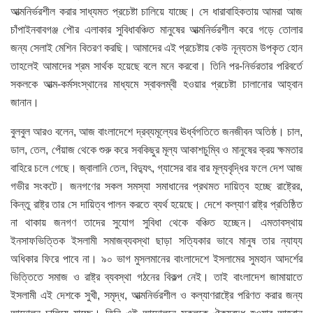
আত্মনির্ভরশীল করার সাধ্যমত প্রচেষ্টা চালিয়ে যাচ্ছে। সে ধারাবাহিকতায় আমরা আজ
চাঁপাইনবাবগঞ্জ পৌর এলাকার সুবিধাবঞ্চিত মানুষের আত্মনির্ভরশীল করে গড়ে তোলার
জন্য সেলাই মেশিন বিতরণ করছি। আমাদের এই প্রচেষ্টায় কেউ নূন্যতম উপকৃত হোন
তাহলেই আমাদের শ্রম সার্থক হয়েছে বলে মনে করবো। তিনি পর-নির্ভরতার পরিবর্তে
সকলকে আত্ম-কর্মসংস্থানের মাধ্যমে স্বাবলম্বী হওয়ার প্রচেষ্টা চালানোর আহ্বান
জানান।
বুলবুল আরও বলেন, আজ বাংলাদেশে দ্রব্যমূল্যের ঊর্ধ্বগতিতে জনজীবন অতিষ্ঠ। চাল,
ডাল, তেল, পেঁয়াজ থেকে শুরু করে সবকিছুর মূল্য আকাশচুম্বি ও মানুষের ক্রয় ক্ষমতার
বাহিরে চলে গেছে। জ্বালানি তেল, বিদ্যুৎ, গ্যাসের বার বার মূল্যবৃদ্ধির ফলে দেশ আজ
গভীর সংকটে। জনগণের সকল সমস্যা সমাধানের প্রথমত দায়িত্ব হচ্ছে রাষ্ট্রের,
কিন্তু রাষ্ট্র তার সে দায়িত্ব পালন করতে ব্যর্থ হয়েছে। দেশে কল্যাণ রাষ্ট্র প্রতিষ্ঠিত
না থাকায় জনগণ তাদের সুযোগ সুবিধা থেকে বঞ্চিত হচ্ছেন। এমতাবস্থায়
ইনসাফভিত্তিক ইসলামী সমাজব্যবস্থা ছাড়া সত্যিকার ভাবে মানুষ তার ন্যায্য
অধিকার ফিরে পাবে না। ৯০ ভাগ মুসলমানের বাংলাদেশে ইসলামের সুমহান আদর্শের
ভিত্তিতে সমাজ ও রাষ্ট্র ব্যবস্থা গঠনের বিকল্প নেই। তাই বাংলাদেশ জামায়াতে
ইসলামী এই দেশকে সুখী, সমৃদ্ধ, আত্মনির্ভরশীল ও কল্যাণরাষ্ট্রে পরিণত করার জন্য