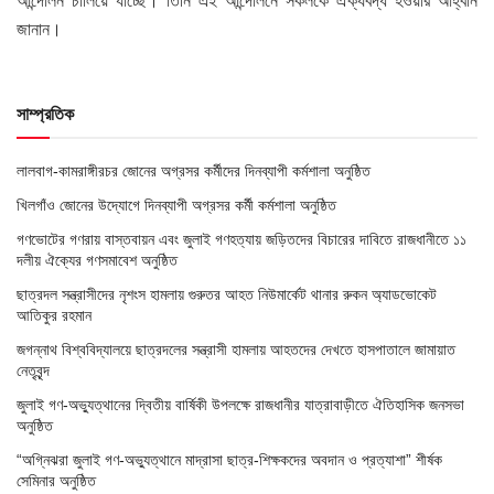
আন্দোলন চালিয়ে যাচ্ছে। তিনি এই আন্দোলনে সকলকে ঐক্যবদ্ধ হওয়ার আহ্বান
জানান।
সাম্প্রতিক
লালবাগ-কামরাঙ্গীরচর জোনের অগ্রসর কর্মীদের দিনব্যাপী কর্মশালা অনুষ্ঠিত
খিলগাঁও জোনের উদ্যোগে দিনব্যাপী অগ্রসর কর্মী কর্মশালা অনুষ্ঠিত
গণভোটের গণরায় বাস্তবায়ন এবং জুলাই গণহত্যায় জড়িতদের বিচারের দাবিতে রাজধানীতে ১১
দলীয় ঐক্যের গণসমাবেশ অনুষ্ঠিত
ছাত্রদল সন্ত্রাসীদের নৃশংস হামলায় গুরুতর আহত নিউমার্কেট থানার রুকন অ্যাডভোকেট
আতিকুর রহমান
জগন্নাথ বিশ্ববিদ্যালয়ে ছাত্রদলের সন্ত্রাসী হামলায় আহতদের দেখতে হাসপাতালে জামায়াত
নেতৃবৃন্দ
জুলাই গণ-অভ্যুত্থানের দ্বিতীয় বার্ষিকী উপলক্ষে রাজধানীর যাত্রাবাড়ীতে ঐতিহাসিক জনসভা
অনুষ্ঠিত
“অগ্নিঝরা জুলাই গণ-অভ্যুত্থানে মাদ্রাসা ছাত্র-শিক্ষকদের অবদান ও প্রত্যাশা” শীর্ষক
সেমিনার অনুষ্ঠিত