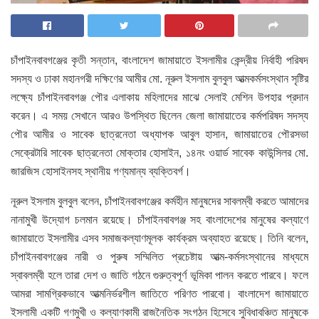
চাঁপাইনবাবগঞ্জের কৃতী সন্তান, বাংলাদেশ জামায়াতে ইসলামীর কেন্দ্রীয় নির্বাহী পরিষদ
সদস্য ও ঢাকা মহানগরী দক্ষিণের আমীর মো. নূরুল ইসলাম বুলবুল আত্মকর্মসংস্থান সৃষ্টির
লক্ষ্যে চাঁপাইনবাবগঞ্জ পৌর এলাকায় মহিলাদের মাঝে সেলাই মেশিন উপহার প্রদান
করেন। এ সময় সেখানে আরও উপস্থিত ছিলেন জেলা জামায়াতের কর্মপরিষদ সদস্য
পৌর আমীর ও সাবেক ছাত্রনেতা অধ্যাপক আবুল হাসান, জামায়াতের পৌরসভা
সেক্রেটারি সাবেক ছাত্রনেতা মোক্তার হোসাইন, ১৪নং ওয়ার্ড সাবেক কাউন্সিলর মো.
জারজিস হোসাইনসহ স্থানীয় গণ্যমান্য ব্যক্তিবর্গ।
নূরুল ইসলাম বুলবুল বলেন, চাঁপাইনবাবগঞ্জের কর্মহীন মানুষদের সাবলম্বী করতে আমাদের
নানামুখী উদ্যোগ চলমান রয়েছে। চাঁপাইনবাবগঞ্জ সহ বাংলাদেশের মানুষের কল্যাণে
জামায়াতে ইসলামীর এসব সমাজকল্যাণমূলক কার্যক্রম অব্যাহত রয়েছে। তিনি বলেন,
চাঁপাইনবাবগঞ্জের নারী ও পুরুষ সম্মিলিত প্রচেষ্টায় আত্ম-কর্মসংস্থানের মাধ্যমে
স্বাবলম্বী হলে তারা দেশ ও জাতি গঠনে গুরুত্বপূর্ণ ভূমিকা পালন করতে পারবে। ফলে
আমরা সামগ্রিকভাবে আত্মনির্ভরশীল জাতিতে পরিণত পারবো। বাংলাদেশ জামায়াতে
ইসলামী একটি গণমুখী ও কল্যাণকামী রাজনৈতিক সংগঠন হিসেবে সুবিধাবঞ্চিত মানুষকে