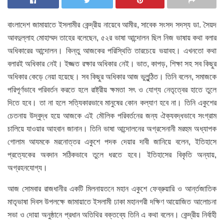
বাংলাদেশ জামায়াতে ইসলামীর কেন্দ্রীয় নায়েবে আমীর, সাবেক সংসদ সদস্য ডা. সৈয়দ
আবদুল্লাহ মোহাম্মদ তাহের বলেছেন, ৫২র ভাষা আন্দোলন ছিল নিজ ভাষায় কথা বলার
অধিকারের আন্দোলন। কিন্তু আজকের পরিস্থিতি তারচেয়ে ভয়াবহ। এখনতো কথা
বলারই অধিকার নেই। ইজ্জত রক্ষার অধিকার নেই। ভাত, কাপড়, শিক্ষা সহ সব কিছুর
অধিকার কেড়ে নেয়া হয়েছে। সব কিছুর অধিকার আজ ভুলুন্ঠিত। তিনি বলেন, সমাজকে
পরিপূর্ণভাবে পরিবর্তন করতে হলে রাষ্ট্রীয় ক্ষমতা সৎ ও যোগ্য নেতৃত্বের হাতে তুলে
দিতে হবে। তা না হলে সত্যিকারভাবে মানুষের কোন কল্যাণ হবে না। তিনি একুশের
চেতনায় উদ্বুদ্ধ হয়ে আজকে এই মৌলিক পরিবর্তনের জন্য ঐক্যবদ্ধভাবে সংগ্রাম
চালিয়ে যাওয়ার আহবান জানান। তিনি ভাষা আন্দোলনের অগ্রসেনানী মরহুম অধ্যাপক
গোলাম আযমকে মরনোত্তর একুশে পদক দেয়ার দাবী জানিয়ে বলেন, ইতিহাসে
প্রত্যেকের অবদান সঠিকভাবে তুলে ধরতে হবে। ইতিহাসের বিকৃতি অন্যায়,
অগ্রহনযোগ্য।
আজ সোমবার রাজধানীর একটি মিলনায়তনে মহান একুশে ফেব্রুয়ারি ও আর্ন্তজাতিক
মাতৃভাষা দিবস উপলক্ষে জামায়াতে ইসলামী ঢাকা মহানগরী দক্ষিণ আয়োজিত আলোচনা
সভা ও দোয়া অনুষ্ঠানে প্রধান অতিথির বক্তব্যে তিনি এ কথা বলেন। কেন্দ্রীয় নির্বাহী