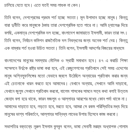
চালিয়ে যেতে হবে। এতে যতই সময় লাগুক না কেন।
তিনি বলেন, দেশপ্রেমের প্রথম শর্ত হচ্ছে সততা। মূল উপাদান হচ্ছে মানুষ। কিন্তু
যারা দুর্নীতি করে মানুষকে ঠকায় তারা দেশপ্রেমিক হতে পারে না। আমি চ্যালেঞ্জ দিয়ে
বলছি, একমাত্র দেশপ্রেমিক দল হচ্ছে, বাংলাদেশ জামায়াতে ইসলামী, কারন তারা সৎ।
তিনি বলেন, নির্বাচন কমিশন রাজনৈতিক দল নিবন্ধনের জন্য অনেক শর্ত দেয়। কিন্তু
এক নাম্বার শর্ত হওয়া উচিত সততা। তিনি বলেন, ইসলামী আদর্শের বিজয়ের মাধ্যমে
বাংলাদেশের মানুষের সমস্যার মৌলিক ও স্থায়ী সমাধান হবে। ৪৭ এ করাচি শিক্ষা
সম্মেলনে উর্দুকে রাষ্ট্র ভাষা করা হবে, এই রেজুলেশনের প্রতিবাদে সেই সময় এদেশের
মানুষ অগ্নিস্ফুলিঙ্গের মতো যেভাবে জ্বলে উঠেছিল অন্যায়ের প্রতিবাদ করার জন্য
এই চেতনাকে ধারন করতে হবে আমাদের। যেখানে অন্যায়, সেখানে আমি দাড়াবো,
যেখানে জুলুম সেখানে প্রতিবাদ করবো, যালেম শাসকের সামনে সত্য কথা বলাই উত্তম
জেহাদ বলা হয়ে থাকে, কারন মজলুম ও আল্লাহর আরশের মধ্যে কোন পর্দা থাকে না।
আমাদের দাড়াতে হবে, লড়তে হবে, মরতে হবে, আমরা সে রকম পরিস্থিতির মধ্য দিয়ে
মানুষের ভাগ্য পরিবর্তনে, আল্লাহর সান্নিধ্য লাভের উপায় হিসেবে কাজ করবো।
সভাপতির বক্তব্যে নূরুল ইসলাম বুলবুল বলেন, ভাষা সেনানী মরহুম অধ্যাপক গোলাম