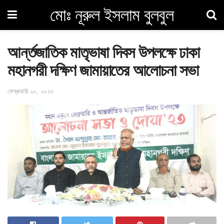
মোঃ নূরুল ইসলাম বুলবুল
আর্ন্তজাতিক মাতৃভাষা দিবস উপলক্ষে ঢাকা
মহানগরী দক্ষিণ জামায়াতের আলোচনা সভা
ফেব্রুয়ারি ২০, ২০২৩