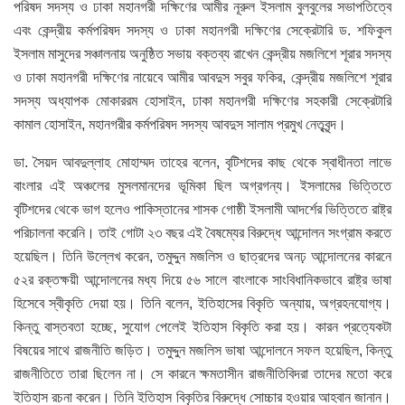
পরিষদ সদস্য ও ঢাকা মহানগরী দক্ষিণের আমীর নূরুল ইসলাম বুলবুলের সভাপতিত্বে
এবং কেন্দ্রীয় কর্মপরিষদ সদস্য ও ঢাকা মহানগরী দক্ষিণের সেক্রেটারি ড. শফিকুল
ইসলাম মাসুদের সঞ্চালনায় অনুষ্ঠিত সভায় বক্তব্য রাখেন কেন্দ্রীয় মজলিশে শূরার সদস্য
ও ঢাকা মহানগরী দক্ষিণের নায়েবে আমীর আবদুস সবুর ফকির, কেন্দ্রীয় মজলিশে শূরার
সদস্য অধ্যাপক মোকাররম হোসাইন, ঢাকা মহানগরী দক্ষিণের সহকারী সেক্রেটারি
কামাল হোসাইন, মহানগরীর কর্মপরিষদ সদস্য আবদুস সালাম প্রমুখ নেতৃবৃন্দ।
ডা. সৈয়দ আবদুল্লাহ মোহাম্মদ তাহের বলেন, বৃটিশদের কাছ থেকে স্বাধীনতা লাভে
বাংলার এই অঞ্চলের মুসলমানদের ভূমিকা ছিল অগ্রগন্য। ইসলামের ভিত্তিতে
বৃটিশদের থেকে ভাগ হলেও পাকিস্তানের শাসক গোষ্ঠী ইসলামী আদর্শের ভিত্তিতে রাষ্ট্র
পরিচালনা করেনি। তাই গোটা ২৩ বছর এই বৈষম্যের বিরুদ্ধে আন্দোলন সংগ্রাম করতে
হয়েছিল। তিনি উল্লেখ করেন, তমুদ্দুন মজলিস ও ছাত্রদের অনঢ় আন্দোলনের কারনে
৫২র রক্তক্ষয়ী আন্দোলনের মধ্য দিয়ে ৫৬ সালে বাংলাকে সাংবিধানিকভাবে রাষ্ট্র ভাষা
হিসেবে স্বীকৃতি দেয়া হয়। তিনি বলেন, ইতিহাসের বিকৃতি অন্যায়, অগ্রহনযোগ্য।
কিন্তু বাস্তবতা হচ্ছে, সুযোগ পেলেই ইতিহাস বিকৃতি করা হয়। কারন প্রত্যেকটা
বিষয়ের সাথে রাজনীতি জড়িত। তমুদ্দুন মজলিস ভাষা আন্দোলনে সফল হয়েছিল, কিন্তু
রাজনীতিতে তারা ছিলেন না। সে কারনে ক্ষমতাসীন রাজনীতিবিদরা তাদের মতো করে
ইতিহাস রচনা করেন। তিনি ইতিহাস বিকৃতির বিরুদ্ধে সোচ্চার হওয়ার আহবান জানান।