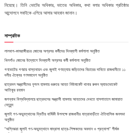
নিয়েছে। তিনি ভোটের অধিকার, ভাতের অধিকার, কথা বলার অধিকার প্রতিষ্ঠার
আন্দোলনে সবাইকে এগিয়ে আসার আহবান জানান।
সাম্প্রতিক
লালবাগ-কামরাঙ্গীরচর জোনের অগ্রসর কর্মীদের দিনব্যাপী কর্মশালা অনুষ্ঠিত
খিলগাঁও জোনের উদ্যোগে দিনব্যাপী অগ্রসর কর্মী কর্মশালা অনুষ্ঠিত
গণভোটের গণরায় বাস্তবায়ন এবং জুলাই গণহত্যায় জড়িতদের বিচারের দাবিতে রাজধানীতে ১১
দলীয় ঐক্যের গণসমাবেশ অনুষ্ঠিত
ছাত্রদল সন্ত্রাসীদের নৃশংস হামলায় গুরুতর আহত নিউমার্কেট থানার রুকন অ্যাডভোকেট
আতিকুর রহমান
জগন্নাথ বিশ্ববিদ্যালয়ে ছাত্রদলের সন্ত্রাসী হামলায় আহতদের দেখতে হাসপাতালে জামায়াত
নেতৃবৃন্দ
জুলাই গণ-অভ্যুত্থানের দ্বিতীয় বার্ষিকী উপলক্ষে রাজধানীর যাত্রাবাড়ীতে ঐতিহাসিক জনসভা
অনুষ্ঠিত
“অগ্নিঝরা জুলাই গণ-অভ্যুত্থানে মাদ্রাসা ছাত্র-শিক্ষকদের অবদান ও প্রত্যাশা” শীর্ষক