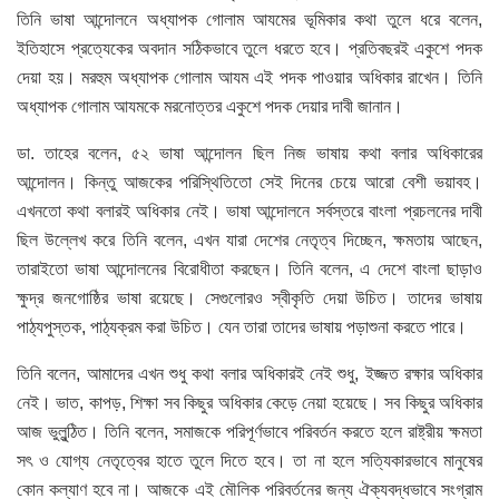
তিনি ভাষা আন্দোলনে অধ্যাপক গোলাম আযমের ভূমিকার কথা তুলে ধরে বলেন,
ইতিহাসে প্রত্যেকের অবদান সঠিকভাবে তুলে ধরতে হবে। প্রতিবছরই একুশে পদক
দেয়া হয়। মরহুম অধ্যাপক গোলাম আযম এই পদক পাওয়ার অধিকার রাখেন। তিনি
অধ্যাপক গোলাম আযমকে মরনোত্তর একুশে পদক দেয়ার দাবী জানান।
ডা. তাহের বলেন, ৫২ ভাষা আন্দোলন ছিল নিজ ভাষায় কথা বলার অধিকারের
আন্দোলন। কিন্তু আজকের পরিস্থিতিতো সেই দিনের চেয়ে আরো বেশী ভয়াবহ।
এখনতো কথা বলারই অধিকার নেই। ভাষা আন্দোলনে সর্বস্তরে বাংলা প্রচলনের দাবী
ছিল উল্লেখ করে তিনি বলেন, এখন যারা দেশের নেতৃত্ব দিচ্ছেন, ক্ষমতায় আছেন,
তারাইতো ভাষা আন্দোলনের বিরোধীতা করছেন। তিনি বলেন, এ দেশে বাংলা ছাড়াও
ক্ষুদ্র জনগোষ্ঠির ভাষা রয়েছে। সেগুলোরও স্বীকৃতি দেয়া উচিত। তাদের ভাষায়
পাঠ্যপুস্তক, পাঠ্যক্রম করা উচিত। যেন তারা তাদের ভাষায় পড়াশুনা করতে পারে।
তিনি বলেন, আমাদের এখন শুধু কথা বলার অধিকারই নেই শুধু, ইজ্জত রক্ষার অধিকার
নেই। ভাত, কাপড়, শিক্ষা সব কিছুর অধিকার কেড়ে নেয়া হয়েছে। সব কিছুর অধিকার
আজ ভুলুন্ঠিত। তিনি বলেন, সমাজকে পরিপূর্ণভাবে পরিবর্তন করতে হলে রাষ্ট্রীয় ক্ষমতা
সৎ ও যোগ্য নেতৃত্বের হাতে তুলে দিতে হবে। তা না হলে সত্যিকারভাবে মানুষের
কোন কল্যাণ হবে না। আজকে এই মৌলিক পরিবর্তনের জন্য ঐক্যবদ্ধভাবে সংগ্রাম