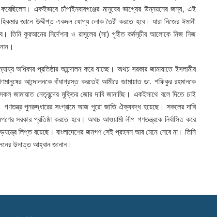
করেছিলেন। একইভাবে চাঁপাইনবাবগঞ্জের মানুষের ভাগ্যের উন্নয়নের জন্য, এই
হিকমার জ্ঞানে উদ্দীপ্ত একদল যোগ্য লোক তৈরী করতে হবে। যারা নিজের ঈমানী
লাবে। তিনি কুরআনের নির্দেশনা ও রাসূলের (সা) গৃহীত কর্মসূচীর আলোকে নিজ নিজ
ানান।
্যায্য অধিকার প্রতিষ্ঠার আন্দোলন করে যাচ্ছে। অথচ সরকার জামায়াতে ইসলামীর
 গণমানুষের আন্দোলনকে বাঁধাগ্রস্ত করতেই আমীরে জামায়াত ডা. শফিকুর রহমানকে
 জামায়াত নেতৃবৃন্দের মুক্তির জোর দাবি জানাচ্ছি। একইসাথে বলে দিতে চাই
া। গণতন্ত্র পুনরুদ্ধারের সংগ্রামে আজ পুরো জাতি ঐক্যবদ্ধ হয়েছে। সকলের দাবি
 জনগণের সরকার প্রতিষ্ঠা করতে হবে। অথচ আওয়ামী লীগ গণতন্ত্রকে নির্বাসিত করে
ে ষড়যন্ত্রে লিপ্ত রয়েছে। বাংলাদেশের জনগণ সেই প্রহসন আর মেনে নেবে না। তিনি
পালনের উদাত্ত আহ্বান জানান।