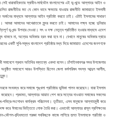
র সেই ধারাবাহিকতায় স্বাধীন-সার্বভৌম বাংলাদেশের এই ভূ-খন্ডে আল্লাহর আইন ও
রচলিত রাজনীতির মত যে কোন ভাবে ক্ষমতায় যাওয়ার রাজনীতি জামায়াতে ইসলামী
তি অর্জনের মাধ্যমে আল্লাহর আইন প্রতিষ্ঠা করতে চাই। এটাই ইসলামের সাধারণ
 করা। আমরা আমাদের আখেরাতকে সুন্দর করতে চাই। আমাদের লক্ষ্য হচ্ছে দুনিয়ার
পূর্ণ ভূ-খন্ড উপহার দেওয়া। সৎ ও দক্ষ নেতৃত্ব প্রতিষ্ঠিত হওয়ার মাধ্যমে এদেশ
ুম থাকবে না, অন্যের অধিকার হরন করা হবে না। যেখানে মানুষের অধিকার দ্বারে
ধরনের একটি সুখি-সমৃদ্ধ বাংলাদেশ প্রতিষ্ঠার মধ্য দিয়ে জামায়াত এদেশের জনগণকে
 শুধী সমাবেশে প্রধান অতিথির বক্তব্যে একথা বলেন। চাঁপাইনবাবগঞ্জ সদর উপজেলার
 অনুষ্ঠিত সমাবেশে আরও উপস্থিত ছিলেন জেলা কর্মপরিষদ সদস্য আব্দুল আলীম,
বৃন্দ।
েরকে সংঘবদ্ধ করে সমাজে শৃঙ্খলা প্রতিষ্ঠায় ভূমিকা পালন করেছেন। যারা ইসলাম
্রদান করেছেন। প্রথমত, আল্লাহর আয়াত পেশ করে সত্যের দাওয়াত সমাজের সকলের
দ্ধ-পবিত্র-সংশোধন কার্যক্রম পরিচালনা। তৃতীয়ত, এসব মানুষকে আল্লাহমুখী করে
-দক্ষ করে ঈমানের ভিত্তিতে লোক তৈরি করা। এভাবেই আল্লাহর রাসূল প্রশিক্ষনের
ন-কৌশল-বুদ্ধিমত্তা প্রজ্ঞা সবকিছুকে কাজে লাগিয়ে মূলত ইসলামকে প্রতিষ্ঠা ও