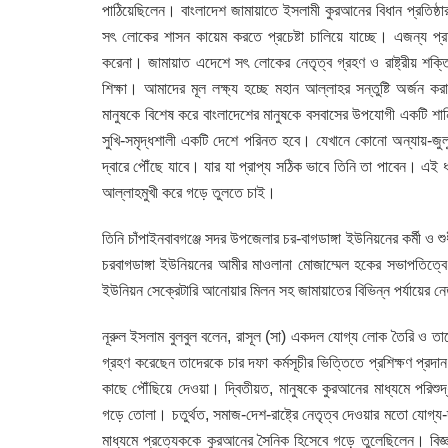
পাঠিয়েছিলেন। বাংলাদেশ জামায়াতে ইসলামী কুরআনের বিধান প্রতিষ্ঠা
সৎ লোকের শাসন কায়েম করতে প্রচেষ্টা চালিয়ে যাচ্ছে। এজন্য প্
করেনা। জামায়াত এদেশে সৎ লোকের নেতৃত্ব গ্রহণ ও রাষ্ট্রীয় শক্
শিক্ষা। আমাদের মূল লক্ষ্য হচ্ছে মহান আল্লাহর সন্তুষ্টি অর্জন
মানুষকে বিশেষ করে বাংলাদেশের মানুষকে বসবাসের উপযোগী একটি শান্তি
সুখি-সমৃদ্ধশালী একটি দেশে পরিনত হবে। যেখানে কোনো অন্যায়-জুল
দ্বারে পৌঁছে যাবে। যার যা প্রাপ্য সঠিক ভাবে তিনি তা পাবেন। এই 
আল্লাহমুখী করে গড়ে তুলতে চাই।
তিনি চাঁপাইনবাবগঞ্জে সদর উপজেলার চর-বাগডাঙ্গা ইউনিয়নের কর্মী ও
চরবাগডাঙ্গা ইউনিয়নের আমীর মাওলানা মোজাম্মেল হকের সভাপতিত্বে
ইউনিয়ন সেক্রেটারি আনোয়ার মিলন সহ জামায়াতের বিভিন্ন পর্যায়ের নেতৃ
নূরুল ইসলাম বুলবুল বলেন, রাসূল (সা) একদল যোগ্য লোক তৈরি ও তাদ
গ্রহণ করেছেন তাদেরকে চার দফা কর্মসূচীর ভিত্তিতে প্রশিক্ষণ প
কাছে পৌঁছিয়ে দেওয়া। দ্বিতীয়ত, মানুষকে কুরআনের মাধ্যমে পরিশু
গড়ে তোলা। চতুর্থত, সমাজ-দেশ-রাষ্ট্রে নেতৃত্ব দেওয়ার মতো যোগ্য
মাধ্যমে প্রত্যেককে কুরআনের সৈনিক হিসেবে গড়ে তুলেছিলেন। বিজ্ঞা