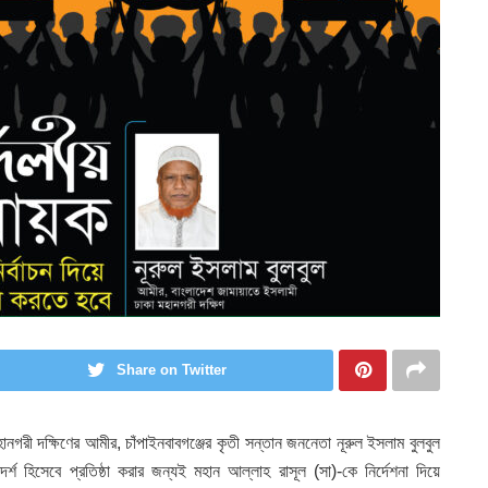
Share on Twitter
হানগরী দক্ষিণের আমীর, চাঁপাইনবাবগঞ্জের কৃতী সন্তান জননেতা নূরুল ইসলাম বুলবুল
 হিসেবে প্রতিষ্ঠা করার জন্যই মহান আল্লাহ রাসূল (সা)-কে নির্দেশনা দিয়ে