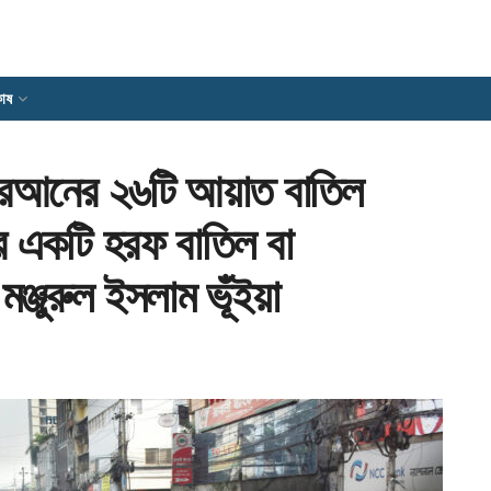
োষ
 কুরআনের ২৬টি আয়াত বাতিল
র একটি হরফ বাতিল বা
ঞ্জুরুল ইসলাম ভূঁইয়া