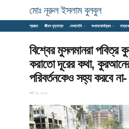
মোঃ নূরুল ইসলাম বুলবুল
প্রচ্ছদ
জীবন বৃত্তান্ত
লেখালেখি
সংবাদ/কার্যক্রম
তথ্যক
বিশ্বের মুসলমানরা পবিত্র
করাতো দূরের কথা, কুরআনে
পরিবর্তনকেও সহ্য করবে না- ম
মার্চ ১৫, ২০২১