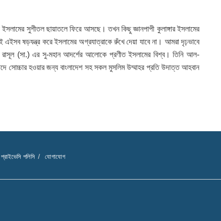
ানুষ ইসলামের সুশীতল ছায়াতলে ফিরে আসছে। তখন কিছু জ্ঞানপাপী কুলাঙ্গার ইসলামের
 চাই এইসব ষড়যন্ত্র করে ইসলামের অগ্রযাত্রাকে রুঁখে দেয়া যাবে না। আমরা দৃঢ়ভাবে
ে রাসূল (সা.) এর সু-মহান আদর্শের আলোকে প্রণীত ইসলামের বিশ্ব। তিনি আল-
াদে সোচ্চার হওয়ার জন্য বাংলাদেশ সহ সকল মুসলিম উম্মাহর প্রতি উদাত্ত আহবান
প্রাইভেসি পলিসি
যোগাযোগ