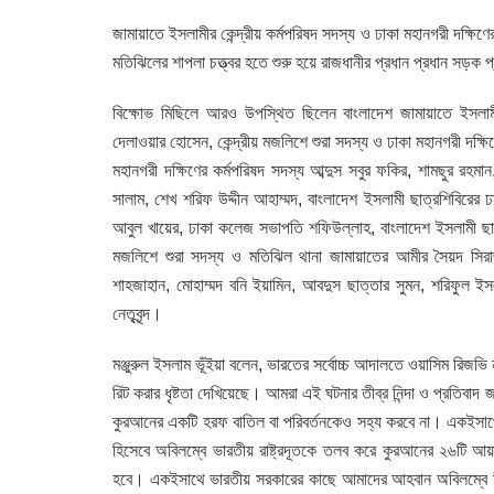
জামায়াতে ইসলামীর কেন্দ্রীয় কর্মপরিষদ সদস্য ও ঢাকা মহানগরী দক্ষিণের 
মতিঝিলের শাপলা চত্ত্বর হতে শুরু হয়ে রাজধানীর প্রধান প্রধান সড়
বিক্ষোভ মিছিলে আরও উপস্থিত ছিলেন বাংলাদেশ জামায়াতে ইসলামীর 
দেলাওয়ার হোসেন, কেন্দ্রীয় মজলিশে শুরা সদস্য ও ঢাকা মহানগরী দক্ষিণ
মহানগরী দক্ষিণের কর্মপরিষদ সদস্য আব্দুস সবুর ফকির, শামছুর রহম
সালাম, শেখ শরিফ উদ্দীন আহাম্মদ, বাংলাদেশ ইসলামী ছাত্রশিবিরের ঢা
আবুল খায়ের, ঢাকা কলেজ সভাপতি শফিউল্লাহ, বাংলাদেশ ইসলামী ছাত্
মজলিশে শুরা সদস্য ও মতিঝিল থানা জামায়াতের আমীর সৈয়দ সিরাজ
শাহজাহান, মোহাম্মদ বনি ইয়ামিন, আবদুস ছাত্তার সুমন, শরিফুল ইসল
নেতৃবৃন্দ।
মঞ্জুরুল ইসলাম ভূঁইয়া বলেন, ভারতের সর্বোচ্চ আদালতে ওয়াসিম রিজভ
রিট করার ধৃষ্টতা দেখিয়েছে। আমরা এই ঘটনার তীব্র নিন্দা ও প্রতিবা
কুরআনের একটি হরফ বাতিল বা পরিবর্তনকেও সহ্য করবে না। একইসাথে 
হিসেবে অবিলম্বে ভারতীয় রাষ্ট্রদূতকে তলব করে কুরআনের ২৬টি আয়াত ব
হবে। একইসাথে ভারতীয় সরকারের কাছে আমাদের আহবান অবিলম্বে উচ্