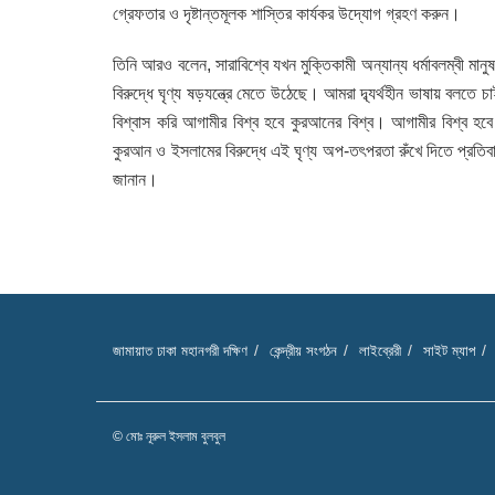
গ্রেফতার ও দৃষ্টান্তমূলক শাস্তির কার্যকর উদ্যোগ গ্রহণ করুন।
তিনি আরও বলেন, সারাবিশ্বে যখন মুক্তিকামী অন্যান্য ধর্মাবলম্বী ম
বিরুদ্ধে ঘৃণ্য ষড়যন্ত্রে মেতে উঠেছে। আমরা দ্ব্যর্থহীন ভাষায় বলতে
বিশ্বাস করি আগামীর বিশ্ব হবে কুরআনের বিশ্ব। আগামীর বিশ্ব হব
কুরআন ও ইসলামের বিরুদ্ধে এই ঘৃণ্য অপ-তৎপরতা রুঁখে দিতে প্রতিব
জানান।
জামায়াত ঢাকা মহানগরী দক্ষিণ
কেন্দ্রীয় সংগঠন
লাইব্রেরী
সাইট ম্যাপ
© মোঃ নূরুল ইসলাম বুলবুল