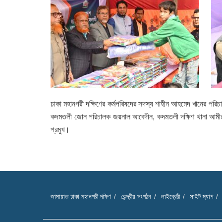
ঢাকা মহানগরী দক্ষিণের কর্মপরিষদের সদস্য শাহীন আহমেদ খানের পরিচা
কদমতলী জোন পরিচালক জয়নাল আবেদীন, কদমতলী দক্ষিণ থানা আমীর ইঞ্
প্রমুখ।
জামায়াত ঢাকা মহানগরী দক্ষিণ
কেন্দ্রীয় সংগঠন
লাইব্রেরী
সাইট ম্যাপ