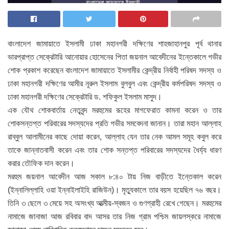
বাংলাদেশ জামায়াতে ইসলামী ঢাকা মহানগরী দক্ষিণের শাহজাহানপুর পূর্ব থানার
ভারপ্রাপ্ত সেক্রেটারি আনোয়ার হোসেনের পিতা জয়নাল আবেদীনের ইন্তেকালে গভীর
শোক প্রকাশ করেছেন বাংলাদেশ জামায়াতে ইসলামীর কেন্দ্রীয় নির্বাহী পরিষদ সদস্য ও
ঢাকা মহানগরী দক্ষিণের আমীর নূরুল ইসলাম বুলবুল এবং কেন্দ্রীয় কর্মপরিষদ সদস্য ও
ঢাকা মহানগরী দক্ষিণের সেক্রেটারি ড. শফিকুল ইসলাম মাসুদ।
এক যৌথ শোকবার্তায় নেতৃবৃন্দ মরহুমের রূহের মাগফেরাত কামনা করেন ও তার
শোকসন্তপ্ত পরিবারের সদস্যদের প্রতি গভীর সমবেদনা জানান। তারা মহান আল্লাহ
রাব্বুল আলামীনের কাছে দোয়া করেন, আল্লাহ যেন তার নেক আমল সমূহ কবুল করে
তাকে জান্নাতবাসী করেন এবং তার শোক সন্তপ্ত পরিবারের সদস্যদের ধৈর্য্য ধারণ
করার তৌফিক দান করেন।
মরহুম জয়নাল আবেদীন আজ সকাল ৮:৪০ টায় নিজ বাড়ীতে ইন্তেকাল করেন
(ইন্নালিল্লাহি ওয়া ইন্নাইলাইহি রাজিউন)। মৃত্যুকালে তার বয়স হয়েছিল ৭৬ বছর।
তিনি ৩ ছেলে ৩ মেয়ে সহ অসংখ্য আত্মীয়-স্বজন ও গুণগ্রাহী রেখে গেছেন। মরহুমের
নামাজে জানাজা আজ রবিবার বাদ আসর তার নিজ গ্রাম পশ্চিম জায়লস্করে নামাজে