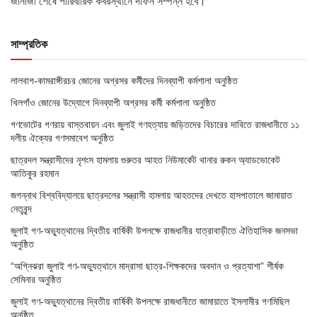
জানাজা শেষে পারিবারিক কবরস্থানে দাফন সম্পন্ন হবে।
সাম্প্রতিক
লালবাগ-কামরাঙ্গীরচর জোনের অগ্রসর কর্মীদের দিনব্যাপী কর্মশালা অনুষ্ঠিত
খিলগাঁও জোনের উদ্যোগে দিনব্যাপী অগ্রসর কর্মী কর্মশালা অনুষ্ঠিত
গণভোটের গণরায় বাস্তবায়ন এবং জুলাই গণহত্যায় জড়িতদের বিচারের দাবিতে রাজধানীতে ১১
দলীয় ঐক্যের গণসমাবেশ অনুষ্ঠিত
ছাত্রদল সন্ত্রাসীদের নৃশংস হামলায় গুরুতর আহত নিউমার্কেট থানার রুকন অ্যাডভোকেট
আতিকুর রহমান
জগন্নাথ বিশ্ববিদ্যালয়ে ছাত্রদলের সন্ত্রাসী হামলায় আহতদের দেখতে হাসপাতালে জামায়াত
নেতৃবৃন্দ
জুলাই গণ-অভ্যুত্থানের দ্বিতীয় বার্ষিকী উপলক্ষে রাজধানীর যাত্রাবাড়ীতে ঐতিহাসিক জনসভা
অনুষ্ঠিত
“অগ্নিঝরা জুলাই গণ-অভ্যুত্থানে মাদ্রাসা ছাত্র-শিক্ষকদের অবদান ও প্রত্যাশা” শীর্ষক
সেমিনার অনুষ্ঠিত
জুলাই গণ-অভ্যুত্থানের দ্বিতীয় বার্ষিকী উপলক্ষে রাজধানীতে জামায়াতে ইসলামীর গণমিছিল
অনুষ্ঠিত