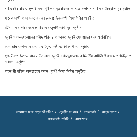
গণভোটের রায় ও জুলাই সনদ পূর্ণাঙ্গ বাস্তবায়নের দাবিতে কলাবাগান থানার উদ্যোগে যুব র‌্যালি
সাবেক সাথী ও সদস্যদের (নন রুকন) দিনব্যাপী শিক্ষাশিবির অনুষ্ঠিত
পল্টন থানার আয়োজনে জামায়াতের জুলাই স্মৃতি সুর অনুষ্ঠান
জুলাই গণঅভ্যুত্থানের শহীদ পরিবার ও আহত জুলাই যোদ্ধাদের সঙ্গে মতবিনিময়
চকবাজার-বংশাল জোনের বাছাইকৃত কর্মীদের শিক্ষাশিবির অনুষ্ঠিত
হাজারীবাগ উত্তর থানার উদ্যোগে জুলাই গণঅভ্যুত্থানের দ্বিতীয় বার্ষিকী উপলক্ষে গণমিছিল ও
পথসভা অনুষ্ঠিত
মহানগরী দক্ষিণ জামায়াতের রুকন প্রার্থী শিক্ষা শিবির অনুষ্ঠিত
জামায়াত ঢাকা মহানগরী দক্ষিণ
কেন্দ্রীয় সংগঠন
লাইব্রেরী
সাইট ম্যাপ
প্রাইভেসি পলিসি
যোগাযোগ