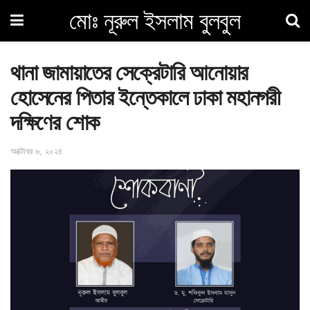
মোঃ নূরুল ইসলাম বুলবুল
থানা জামায়াতের সেক্রেটারি আনোয়ার
হোসেনের পিতার ইন্তেকালে ঢাকা মহানগরী
দক্ষিণের শোক
অক্টোবর ৬, ২০২৪