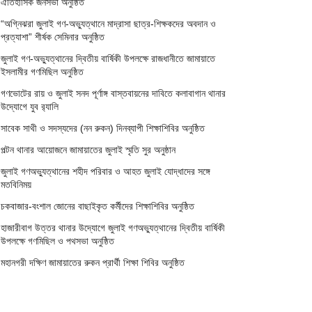
ঐতিহাসিক জনসভা অনুষ্ঠিত
“অগ্নিঝরা জুলাই গণ-অভ্যুত্থানে মাদ্রাসা ছাত্র-শিক্ষকদের অবদান ও
প্রত্যাশা” শীর্ষক সেমিনার অনুষ্ঠিত
জুলাই গণ-অভ্যুত্থানের দ্বিতীয় বার্ষিকী উপলক্ষে রাজধানীতে জামায়াতে
ইসলামীর গণমিছিল অনুষ্ঠিত
গণভোটের রায় ও জুলাই সনদ পূর্ণাঙ্গ বাস্তবায়নের দাবিতে কলাবাগান থানার
উদ্যোগে যুব র‌্যালি
সাবেক সাথী ও সদস্যদের (নন রুকন) দিনব্যাপী শিক্ষাশিবির অনুষ্ঠিত
পল্টন থানার আয়োজনে জামায়াতের জুলাই স্মৃতি সুর অনুষ্ঠান
জুলাই গণঅভ্যুত্থানের শহীদ পরিবার ও আহত জুলাই যোদ্ধাদের সঙ্গে
মতবিনিময়
চকবাজার-বংশাল জোনের বাছাইকৃত কর্মীদের শিক্ষাশিবির অনুষ্ঠিত
হাজারীবাগ উত্তর থানার উদ্যোগে জুলাই গণঅভ্যুত্থানের দ্বিতীয় বার্ষিকী
উপলক্ষে গণমিছিল ও পথসভা অনুষ্ঠিত
মহানগরী দক্ষিণ জামায়াতের রুকন প্রার্থী শিক্ষা শিবির অনুষ্ঠিত