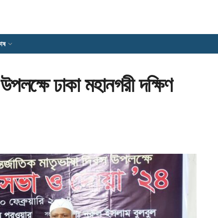
োষ
উপলক্ষে ঢাকা মহানগরী দক্ষিণ