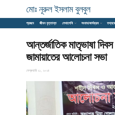
মোঃ নূরুল ইসলাম বুলবুল
প্রচ্ছদ
জীবন বৃত্তান্ত
লেখালেখি
সংবাদ/কার্যক্রম
তথ্যক
আন্তর্জাতিক মাতৃভাষা দিবস 
জামায়াতের আলোচনা সভা
ফেব্রুয়ারি ২১, ২০২৪