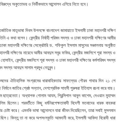
ের বিরুদ্ধে অকুতোভয় ও নির্ভীকভাবে আন্দোলন এগিয়ে নিতে হবে।
র্জাতিক মাতৃভাষা দিবস উপলক্ষে বাংলাদেশ জামায়াতে ইসলামী ঢাকা মহানগরী দক্ষিণ
ি এ কথা বলেন। কেন্দ্রীয় নির্বাহী পরিষদ সদস্য ও ঢাকা মহানগরী দক্ষিণের আমীর
ঢাকা মহানগরী দক্ষিণের সেক্রেটারি ড. শফিকুল ইসলাম মাসুদের সঞ্চালনায় অনুষ্ঠিত
ানগরী দক্ষিণের নায়েবে আমীর আবদুস সবুর ফকির, কেন্দ্রীয় মজলিশে শূরা সদস্য ও
হোসাইন, কেন্দ্রীয় মজলিশে শূরা সদস্য ও ঢাকা মহানগরী দক্ষিণের কর্মপরিষদ সদস্য
সদস্য আবদুস সালাম প্রমুখ নেতৃবৃন্দ।
রুষদের ঐতিহাসিক সংগ্রামের ধারাবাহিকতায় সাফল্যের গৌরব গাথার দিন ২১ শে
ির্মানে জাতির শ্রেষ্ঠ সন্তান, দেশপ্রেমিক সাহসী পুরুষরা ইতিহাস রচনা করে যায়।
িম ছাত্রনেতা। অধ্যাপক গোলাম আযম, প্রিন্সিপাল আবুল কাশেম, দেওয়ান মুহাম্মদ
ছিলেন। পরবর্তীতে কিছু ধর্মনিরপেক্ষতাবাদী বিদেশী মতবাদের ধারক বাহকরা
ার চেষ্টা করে। এমনকি ভাষা আন্দোলনে যারা জীবন দিয়েছিলেন, তারা সবাই মুসলমান
ছিল। কিন্তু তা না করে অপসংস্কৃতি আমদানী করে, ইসলামী আকিদা বিরোধী ধারা