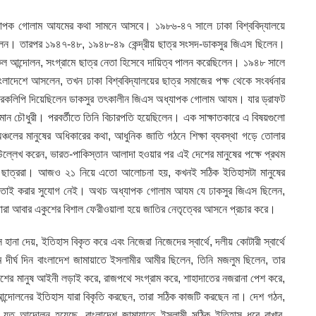
যাপক গোলাম আযমের কথা সামনে আসবে। ১৯৮৬-৪৭ সালে ঢাকা বিশ্ববিদ্যালয়ে
ছিলেন। তারপর ১৯৪৭-৪৮, ১৯৪৮-৪৯ কেন্দ্রীয় ছাত্র সংসদ-ডাকসুর জিএস ছিলেন।
ল আন্দোলন, সংগ্রামে ছাত্র নেতা হিসেবে দায়িত্ব পালন করেছিলেন। ১৯৪৮ সালে
বাংলাদেশে আসলেন, তখন ঢাকা বিশ্ববিদ্যালয়ের ছাত্র সমাজের পক্ষ থেকে সংবর্ধনার
মারকলিপি দিয়েছিলেন ডাকসুর তৎকালীন জিএস অধ্যাপক গোলাম আযম। যার ড্রাফট
হমান চৌধুরী। পরবর্তীতে তিনি বিচারপতি হয়েছিলেন। এক সাক্ষাতকারে এ বিষয়গুলো
্চলের মানুষের অধিকারের কথা, আধুনিক জাতি গঠনে শিক্ষা ব্যবস্থা গড়ে তোলার
্লেখ করেন, ভারত-পাকিস্তান আলাদা হওয়ার পর এই দেশের মানুষের পক্ষে প্রথম
য়ের ছাত্ররা। আজও ২১ নিয়ে এতো আলোচনা হয়, কখনই সঠিক ইতিহাসটা মানুষের
নতাই করার সুযোগ নেই। অথচ অধ্যাপক গোলাম আযম যে ঢাকসুর জিএস ছিলেন,
তারা আবার একুশের বিশাল ফেরীওয়ালা হয়ে জাতির নেতৃত্বের আসনে প্রচার করে।
না দেয়, ইতিহাস বিকৃত করে এবং নিজেরা নিজেদের স্বার্থে, দলীয় কোটারী স্বার্থে
র্ঘ দিন বাংলাদেশ জামায়াতে ইসলামীর আমীর ছিলেন, তিনি মজলুম ছিলেন, তার
দেশের মানুষ আইনী লড়াই করে, রাজপথে সংগ্রাম করে, শাহাদাতের নজরানা পেশ করে,
আন্দোলনের ইতিহাস যারা বিকৃতি করছেন, তারা সঠিক কাজটি করছেন না। দেশ গঠন,
রোধী যত আন্দোলন হয়েছে, বাংলাদেশ জামায়াতে ইসলামী সঠিক ইতিহাস ধরে রাখার,