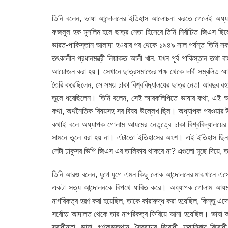
তিনি বলেন, ভাষা আন্দোলনের ইতিহাস আলোচনা করতে গেলেই অধ্
ফজলুল হক মুসলিম হলে ছাত্র নেতা হিসেবে তিনি নির্বাচিত জিএস 
ভারত-পাকিস্তান আলাদা হওয়ার পর থেকে ১৯৪৯ সাল পর্যন্ত তিনি সক
তৎকালীন প্রধানমন্ত্রী লিয়াকত আলী খান, যখন পূর্ব পাকিস্তান তথা 
আয়োজন করা হয়। সেখানে ছাত্রসমাজের পক্ষ থেকে দাবী সম্বলিত স্
তৈরি করেছিলেন, সে সময় ঢাকা বিশ্ববিদ্যালয়ের ছাত্র নেতা আবদুর র
তুলে ধরেছিলেন। তিনি বলেন, সেই স্মারকলিপিতে ভাষার কথা, এই অঞ
কথা, অর্থনৈতিক বিষয়সহ সব বিষয় উল্লেখ ছিল। অধ্যাপক পরওয়ার উল
কথাই বলে অধ্যাপক গোলাম আযমের নেতৃত্বে ঢাকা বিশ্ববিদ্যাল
সামনে তুলে ধরা হয় না। এটাতো ইতিহাসের অংশ। এই ইতিহাস ছি
সেটা ঢাকুসর ভিপি জিএস এর তালিকায় থাকবে না? এগুলো মুছে দিয়ে, 
তিনি আরও বলেন, যুগে যুগে এমন কিছু লোক আন্দোলনের মাঝখানে এসে হা
একটা সত্য আন্দোলনকে বিপথে ধাবিত করে। অধ্যাপক গোলাম আযম দী
নাগরিকত্ব হরণ করা হয়েছিল, তাকে কারারুদ্ধ করা হয়েছিল, কিন্তু এ
সর্বোচ্চ আদালত থেকে তার নাগরিকত্ব ফিরিয়ে আনা হয়েছিল। ভাষা 
স্বাধীনতা, ভাষা, গণঅভুত্থান, স্বৈরাচার বিরোধী, ফ্যাসিবাদ বি