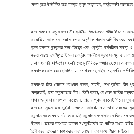
দেশপ্রেমে উজ্জীবিত হয়ে সমস্ত জুলুম অত্যাচার, কর্তৃত্ববাদী সরকার
আজ মঙ্গলবার দুপুরে রাজধানীর স্থানীয় মিলনায়তনে শহীদ দিবস ও আন্ত
আয়োজিত আলোচনা সভা ও দোয়া অনুষ্ঠানে প্রধান অতিথির বক্তব্যে তিন
নূরুল ইসলাম বুলবুলের সভাপতিত্বে এবং কেন্দ্রীয় কর্মপরিষদ সদস্য ও 
সভায় আরও উপস্থিত ছিলেন কেন্দ্রীয় মজলিশে শূরার সদস্য ও ঢাকা মহ
ঢাকা মহানগরী দক্ষিণের সহকারী সেক্রেটারি দেলাওয়ার হোসেন ও কামাল 
অধ্যাপক মোকাররম হোসাইন, ড. মোবারক হোসাইন, মহানগরীর কর্মপরিষদ 
অধ্যাপক মিয়া গোলাম পরওয়ার বলেন, সাহসী, দেশপ্রেমিক, বীর পু
ফেব্রুয়ারি, ভাষা আন্দোলনের দিন। তিনি বলেন, যে কোন জাতির সভ্যতা ন
ভাষার জন্য যারা সংগ্রাম করেছেন, তাদের প্রায় সকলেই ছিলেন মুসল
আজরফ, নুরুল হক ভুইয়া, মওলানা আকরাম খান তারা সকলেই মুসলিম 
আন্দোলনের মধ্যে ঘাপটি মেরে, এই আন্দোলনকে নানাভাবে বিভ্রান্ত কর
ছিলেন। তাদের স্মরণতো তাদের সংস্কৃতিতেই তা পালিত হওয়া উচিত 
তৈরি করে, তাদের স্মারণ করার ধারা চলছে। যার সাথে শিরক জড়িত।