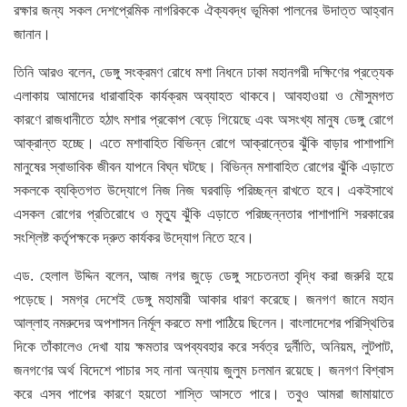
রক্ষার জন্য সকল দেশপ্রেমিক নাগরিককে ঐক্যবদ্ধ ভূমিকা পালনের উদাত্ত আহ্বান
জানান।
তিনি আরও বলেন, ডেঙ্গু সংক্রমণ রোধে মশা নিধনে ঢাকা মহানগরী দক্ষিণের প্রত্যেক
এলাকায় আমাদের ধারাবাহিক কার্যক্রম অব্যাহত থাকবে। আবহাওয়া ও মৌসুমগত
কারণে রাজধানীতে হঠাৎ মশার প্রকোপ বেড়ে গিয়েছে এবং অসংখ্য মানুষ ডেঙ্গু রোগে
আক্রান্ত হচ্ছে। এতে মশাবাহিত বিভিন্ন রোগে আক্রান্তের ঝুঁকি বাড়ার পাশাপাশি
মানুষের স্বাভাবিক জীবন যাপনে বিঘ্ন ঘটছে। বিভিন্ন মশাবাহিত রোগের ঝুঁকি এড়াতে
সকলকে ব্যক্তিগত উদ্যোগে নিজ নিজ ঘরবাড়ি পরিচ্ছন্ন রাখতে হবে। একইসাথে
এসকল রোগের প্রতিরোধে ও মৃত্যু ঝুঁকি এড়াতে পরিচ্ছন্নতার পাশাপাশি সরকারের
সংশ্লিষ্ট কর্তৃপক্ষকে দ্রুত কার্যকর উদ্যোগ নিতে হবে।
এড. হেলাল উদ্দিন বলেন, আজ নগর জুড়ে ডেঙ্গু সচেতনতা বৃদ্ধি করা জরুরি হয়ে
পড়েছে। সমগ্র দেশেই ডেঙ্গু মহামারী আকার ধারণ করেছে। জনগণ জানে মহান
আল্লাহ নমরুদের অপশাসন নির্মূল করতে মশা পাঠিয়ে ছিলেন। বাংলাদেশের পরিস্থিতির
দিকে তাঁকালেও দেখা যায় ক্ষমতার অপব্যবহার করে সর্বত্র দুর্নীতি, অনিয়ম, লুটপাট,
জনগণের অর্থ বিদেশে পাচার সহ নানা অন্যায় জুলুম চলমান রয়েছে। জনগণ বিশ্বাস
করে এসব পাপের কারণে হয়তো শাস্তি আসতে পারে। তবুও আমরা জামায়াতে