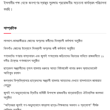
ইসলামীর পক্ষ থেকে জনগণের স্বাস্থ্য সুরক্ষায় প্রয়োজনীয় সচেতনা কার্যক্রম পরিচালনা
করছি।
সাম্প্রতিক
লালবাগ-কামরাঙ্গীরচর জোনের অগ্রসর কর্মীদের দিনব্যাপী কর্মশালা অনুষ্ঠিত
খিলগাঁও জোনের উদ্যোগে দিনব্যাপী অগ্রসর কর্মী কর্মশালা অনুষ্ঠিত
গণভোটের গণরায় বাস্তবায়ন এবং জুলাই গণহত্যায় জড়িতদের বিচারের দাবিতে রাজধানীতে ১১
দলীয় ঐক্যের গণসমাবেশ অনুষ্ঠিত
ছাত্রদল সন্ত্রাসীদের নৃশংস হামলায় গুরুতর আহত নিউমার্কেট থানার রুকন অ্যাডভোকেট
আতিকুর রহমান
জগন্নাথ বিশ্ববিদ্যালয়ে ছাত্রদলের সন্ত্রাসী হামলায় আহতদের দেখতে হাসপাতালে জামায়াত
নেতৃবৃন্দ
জুলাই গণ-অভ্যুত্থানের দ্বিতীয় বার্ষিকী উপলক্ষে রাজধানীর যাত্রাবাড়ীতে ঐতিহাসিক জনসভা
অনুষ্ঠিত
“অগ্নিঝরা জুলাই গণ-অভ্যুত্থানে মাদ্রাসা ছাত্র-শিক্ষকদের অবদান ও প্রত্যাশা” শীর্ষক
সেমিনার অনুষ্ঠিত