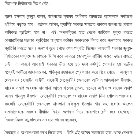
নিরপেক্ষ নির্বাচনের বিকল্প নেই।
নূরুল ইসলাম বুলবুল বলেন, জনগনের ন্যায্য অধিকার আদায়ের আন্দোলনে সবাইকে
ঝাঁপিয়ে পড়তে হবে। বর্তমান অবৈধ, ফ্যাসিষ্ট সরকার ক্ষমতায় থাকলে জনগণের কোনো
অধিকার প্রতিষ্ঠা হবে না। এই অপশক্তির হাত থেকে জাতিকে মুক্ত করতে
কেয়ারটেকার সরকার প্রতিষ্ঠার মাধ্যমে বর্তমান সরকারকে বিদায় করে জনগণের সরকার
প্রতিষ্ঠা করতে হবে। জনগণ বুঝে গেছে শেষ পদ্ধতি হিসেবে আওয়ামী সরকার জুলুম-
নির্যাতনের মাধ্যমে জনগণকে জিম্মি করে আবারো জোরপূর্বক রাষ্ট্রীয় ক্ষমতা দখলে রাখতে
চাই। এ কারণে আওয়ামী সরকার ভীত হয়ে ১০ দফা কর্মসূচি ঘোষণার ২৪ ঘণ্টার
মধ্যেই আমীরে জামায়াত ডা. শফিকুর রহমানকে গ্রেফতার করে নিয়ে গেছে। আল্লামা
দেলাওয়ার হোসাইন সাঈদী, সহকারী সেক্রেটারি জেনারেল এটিএম আজহারুল ইসলাম,
সাবেক এমপি অধ্যক্ষ মাওলানা আব্দুল খালেক মন্ডল, নায়েবে আমীর ও সাবেক এমপি
আনম শামসুল ইসলাম, সেক্রেটারি জেনারেল ও সাবেক এমপি মিয়া গোলাম পরওয়ার,
সহকারী সেক্রেটারি জেনারেল মাওলানা রফিকুল ইসলাম খান সহ বরেণ্য আলেম
ওলামাদেরকে সরকার দীর্ঘদিন মিথ্যা অপবাদ দিয়ে কারাগারে বন্দী করে রেখেছে।
নিয়মতান্ত্রিক আন্দোলনের মাধ্যমে তাদের ষড়যন্ত্র,
নৈরাজ্য ও অপতৎপরতা রুখে দিতে হবে। তিনি এই অবৈধ সরকারের হাত থেকে দেশকে