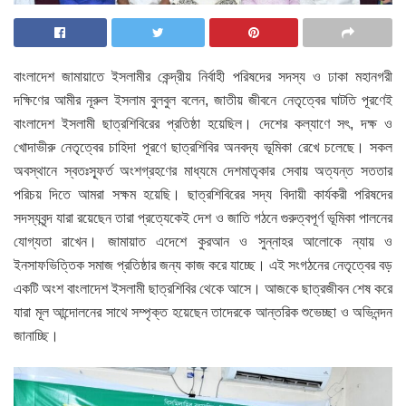
বাংলাদেশ জামায়াতে ইসলামীর কেন্দ্রীয় নির্বাহী পরিষদের সদস্য ও ঢাকা মহানগরী
দক্ষিণের আমীর নূরুল ইসলাম বুলবুল বলেন, জাতীয় জীবনে নেতৃত্বের ঘাটতি পূরণেই
বাংলাদেশ ইসলামী ছাত্রশিবিরের প্রতিষ্ঠা হয়েছিল। দেশের কল্যাণে সৎ, দক্ষ ও
খোদাভীরু নেতৃত্বের চাহিদা পূরণে ছাত্রশিবির অনবদ্য ভূমিকা রেখে চলেছে। সকল
অবস্থানে স্বতঃস্ফূর্ত অংশগ্রহণের মাধ্যমে দেশমাতৃকার সেবায় অত্যন্ত সততার
পরিচয় দিতে আমরা সক্ষম হয়েছি। ছাত্রশিবিরের সদ্য বিদায়ী কার্যকরী পরিষদের
সদস্যবৃন্দ যারা রয়েছেন তারা প্রত্যেকেই দেশ ও জাতি গঠনে গুরুত্বপূর্ণ ভূমিকা পালনের
যোগ্যতা রাখেন। জামায়াত এদেশে কুরআন ও সুন্নাহর আলোকে ন্যায় ও
ইনসাফভিত্তিক সমাজ প্রতিষ্ঠার জন্য কাজ করে যাচ্ছে। এই সংগঠনের নেতৃত্বের বড়
একটি অংশ বাংলাদেশ ইসলামী ছাত্রশিবির থেকে আসে। আজকে ছাত্রজীবন শেষ করে
যারা মূল আন্দোলনের সাথে সম্পৃক্ত হয়েছেন তাদেরকে আন্তরিক শুভেচ্ছা ও অভিনন্দন
জানাচ্ছি।