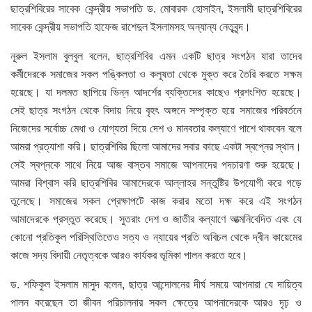
ছাত্রশিবিরের সাবেক কেন্দ্রীয় সভাপতি ড. মোবারক হোসাইন, ইসলামী ছাত্রশিবিরের
সাবেক কেন্দ্রীয় সভাপতি হাফেজ রাশেদুল ইসলামসহ অন্যান্য নেতৃবৃন্দ।
নূরুল ইসলাম বুলবুল বলেন, ছাত্রশিবির এমন একটি ছাত্র সংগঠন যারা তাদের
কর্মীদেরকে সমাজের সকল পঙ্কিলতা ও কলূষতা থেকে মুক্ত করে তৈরি করতে সক্ষম
হয়েছে। যা দলমত ছাপিয়ে ভিন্ন আদর্শের ব্যক্তিদের কাছেও প্রশংশিত হয়েছে।
সেই ছাত্র সংগঠন থেকে বিদায় নিয়ে বৃহৎ অঙ্গনে সম্পৃক্ত হয়ে সমাজের পরিবর্তনে
নিজেদের সর্বোচ্চ মেধা ও যোগ্যতা দিয়ে দেশ ও মানবতার কল্যাণে পাশে থাকবেন বলে
আমরা প্রত্যাশা করি। ছাত্রশিবির ছিলো আমাদের সবার কাছে একটা স্বপ্নের স্থান।
সেই স্বপ্নকে সাথে নিয়ে আজ বাস্তব সমাজে আপনাদের পদচারণা শুরু হয়েছে।
আমরা বিশ্বাস করি ছাত্রশিবির আমাদেরকে আল্লাহর সন্তুষ্টির উপযোগী করে গড়ে
তুলেছে। সমাজের সকল প্রেক্ষাপটে কাজ করার মতো দক্ষ করে এই সংগঠন
আমাদেরকে প্রস্তুত করেছে। সুতরাং দেশ ও জাতীর কল্যাণে আত্মনিবেদিত এবং যে
কোনো প্রতিকূল পরিস্থিতিতেও সত্য ও ন্যায়ের প্রতি অবিচল থেকে দ্বীন কায়েমের
কাজে সদ্য বিদায়ী নেতৃত্বকে আরও কার্যকর ভূমিকা পালন করতে হবে।
ড. শফিকুল ইসলাম মাসুদ বলেন, ছাত্র আন্দোলনের দীর্ঘ সময়ে আপনারা যে দায়িত্ব
পালন করেছেন তা জীবন পরিচালনার সকল ক্ষেত্রে আপনাদেরকে আরও দৃঢ় ও