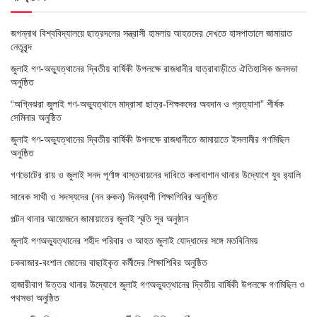
জগন্নাথ বিশ্ববিদ্যালয়ে ছাত্রদলের সন্ত্রাসী হামলায় আহতদের দেখতে হাসপাতালে জামায়াত
নেতৃবৃন্দ
জুলাই গণ-অভ্যুত্থানের দ্বিতীয় বার্ষিকী উপলক্ষে রাজধানীর যাত্রাবাড়ীতে ঐতিহাসিক জনসভা
অনুষ্ঠিত
“অগ্নিঝরা জুলাই গণ-অভ্যুত্থানে মাদ্রাসা ছাত্র-শিক্ষকদের অবদান ও প্রত্যাশা” শীর্ষক
সেমিনার অনুষ্ঠিত
জুলাই গণ-অভ্যুত্থানের দ্বিতীয় বার্ষিকী উপলক্ষে রাজধানীতে জামায়াতে ইসলামীর গণমিছিল
অনুষ্ঠিত
গণভোটের রায় ও জুলাই সনদ পূর্ণাঙ্গ বাস্তবায়নের দাবিতে কলাবাগান থানার উদ্যোগে যুব র‌্যালি
সাবেক সাথী ও সদস্যদের (নন রুকন) দিনব্যাপী শিক্ষাশিবির অনুষ্ঠিত
পল্টন থানার আয়োজনে জামায়াতের জুলাই স্মৃতি সুর অনুষ্ঠান
জুলাই গণঅভ্যুত্থানের শহীদ পরিবার ও আহত জুলাই যোদ্ধাদের সঙ্গে মতবিনিময়
চকবাজার-বংশাল জোনের বাছাইকৃত কর্মীদের শিক্ষাশিবির অনুষ্ঠিত
হাজারীবাগ উত্তর থানার উদ্যোগে জুলাই গণঅভ্যুত্থানের দ্বিতীয় বার্ষিকী উপলক্ষে গণমিছিল ও
পথসভা অনুষ্ঠিত