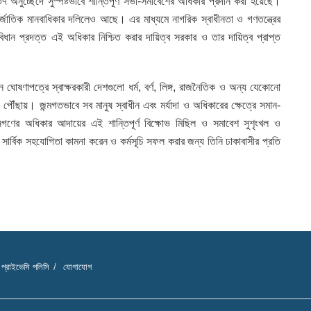
 অনুচ্ছেদে সুস্পষ্টভাবে শান্তিপূর্ণ সভা-সমাবেশের অধিকার প্রদান করা হয়েছে।
তর্জাতিক মানবাধিকার দলিলেও আছে। এর মাধ্যমে নাগরিক স্বাধীনতা ও গণতন্ত্রের
ংবিধান প্রদত্ত এই অধিকার নিশ্চিত করার দায়িত্ব সরকার ও তার দায়িত্ব প্রাপ্ত
ঘোষণাপত্রে স্বাক্ষরকারী দেশগুলো ধর্ম, বর্ণ, লিঙ্গ, রাজনৈতিক ও অন্য যেকোনো
ে পৌঁছায়। জন্মগতভাবে সব মানুষ স্বাধীন এবং মর্যাদা ও অধিকারের ক্ষেত্রে সমান-
গণের অধিকার আদায়ের এই শান্তিপূর্ণ বিক্ষোভ মিছিল ও সমাবেশ সুশৃংখল ও
 সার্বিক সহযোগিতা কামনা করেন ও কর্মসূচি সফল করার জন্য তিনি ঢাকাবাসীর প্রতি
প্রাইভেসি পলিসি
যোগাযোগ