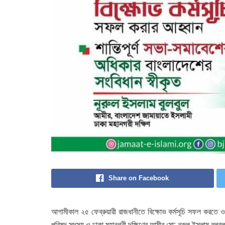
Share on Facebook
আগামীকাল ২৫ ফেব্রুয়ারী রাজধানীতে বিক্ষোভ কর্মসূচি সফল করতে ও স
পরিষদ সদস্য ও ঢাকা মহানগরী দক্ষিণের আমীর মো: নূরুল ইসলাম বুলব