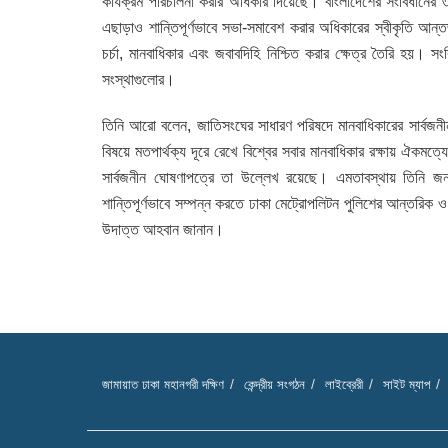
কার্যক্রম পরিচালনা করার অধিকার দিয়েছে। বাংলাদেশের সংবিধানের ৩৭
এছাড়াও শান্তিপূর্ণভাবে সভা-সমাবেশ করার অধিকারের স্বীকৃতি আন্
চর্চা, মানবাধিকার এবং জবাবদিহি নিশ্চিত করার ক্ষেত্র তৈরি হয়। স
সংস্থাগুলোর।
তিনি আরো বলেন, জাতিসংঘের সাধারণ পরিষদে মানবাধিকারের সার্বজনীন 
বিষয়ে মতপার্থক্য দূরে রেখে বিশ্বের সবার মানবাধিকার রক্ষায় ঐকমত্য
সার্বজনীন ঘোষণাপত্রে তা উল্লেখ রয়েছে। এমতাবস্থায় তিনি জন
শান্তিপূর্ণভাবে সম্পন্ন করতে ঢাকা মেট্রোপলিটন পুলিশের আন্তরিক ও
উদাত্ত আহবান জানান।
জামায়াত ঢাকা মহানগরী দক্ষিণ
কেন্দ্রীয় সংগঠন
লাইব্রেরী
সাইট ম্যাপ