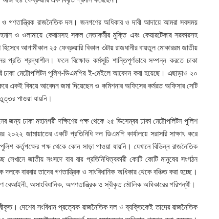
্রিক ও গণতান্ত্রিক রাজনৈতিক দল। জনগণের অধিকার ও দাবী আদায়ে আমরা সবসময়
হমান ও ওলামায়ে কেরামসহ সকল নেতাকর্মীর মুক্তি এবং কেয়ারটেকার সরকারসহ
 অংশ হিসেবে আগামীকাল ২৫ ফেব্রুয়ারি বিকাল ৩টায় রাজধানীর বায়তুল মোকাররম জাতীয়
্রতি শ্রদ্ধাশীল। ফলে বিক্ষোভ কর্মসূচি শান্তিপূর্ণভাবে সম্পন্ন করতে ঢাকা
য়ারি ঢাকা মেট্টোপলিটন পুলিশ-ডিএমপির ই-মেইলে আবেদন করা হয়েছে। এছাড়াও ২০
্ষাৎ করে একই বিষয়ে আবেদন জমা দিয়েছেন ও কমিশনার অফিসের কর্মরত অফিসার সেটি
ুত্তর পাওয়া যায়নি।
র জন্য ঢাকা মহানগরী দক্ষিণের পক্ষ থেকে ২৫ ডিসেম্বর ঢাকা মেট্টোপলিটন পুলিশ
২০২২ জামায়াতের একটি প্রতিনিধি দল ডিএমপি কার্যালয়ে সরাসরি সাক্ষাৎ করে
িশ কর্তৃপক্ষের পক্ষ থেকে কোন সাড়া পাওয়া যায়নি। যেখানে বিভিন্ন রাজনৈতিক
ে সেখানে জাতীয় সংসদে বার বার প্রতিনিধিত্বকারী কোটি কোটি মানুষের সংগঠন
 দলকে বারবার তাদের গণতান্ত্রিক ও সাংবিধানিক অধিকার থেকে বঞ্চিত করা হচ্ছে।
ণ বেআইনী, অসাংবিধানিক, অগণতান্ত্রিক ও স্বীকৃত মৌলিক অধিকারের পরিপন্থী।
 স্বীকৃত। দেশের সংবিধান প্রত্যেক রাজনৈতিক দল ও ব্যক্তিকেই তাদের রাজনৈতিক