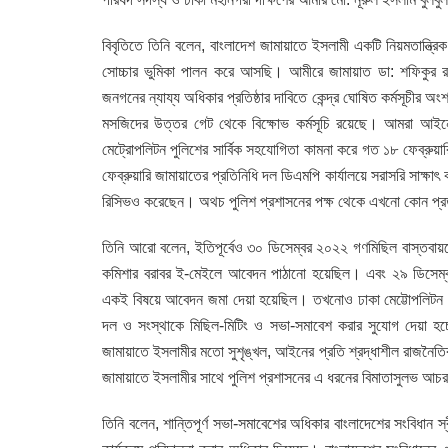
বিবৃতিতে তিনি বলেন, বাংলাদেশ জামায়াতে ইসলামী একটি নিয়মতান্ত
সোচ্চার ভুমিকা পালন করে আসছি। আমীরে জামায়াত ডা: শফিকুর র
জনগনের ন্যায্য অধিকার প্রতিষ্ঠার দাবিতে কেন্দ্র ঘোষিত কর্মসূচীর
মসজিদের উত্তর গেট থেকে বিক্ষোভ কর্মসূচি রয়েছে। আমরা আইনের প
মেট্রোপলিটন পুলিশের সার্বিক সহযোগিতা কামনা করে গত ১৮ ফেব্রু
ফেব্রুয়ারি জামায়াতের প্রতিনিধি দল ডিএমপি কার্যালয়ে সরাসরি সাক
রিসিভও করেছেন। অথচ পুলিশ প্রশাসনের পক্ষ থেকে এখনো কোন প্রত
তিনি আরো বলেন, ইতিপূর্বেও ৩০ ডিসেম্বর ২০২২ গণমিছিল বাস্তবায়নে
কমিশার বরাবর ই-মেইলে আবেদন পাঠানো হয়েছিল। এবং ২৯ ডিসেম্বর 
একই বিষয়ে আবেদন জমা দেয়া হয়েছিল। তখনোও ঢাকা মেট্টোপলিটন পুল
দল ও সংস্থাকে মিছিল-মিটিং ও সভা-সমাবেশ করার সুযোগ দেয়া হচ্ছ
জামায়াতে ইসলামীর মতো সুশৃঙ্খল, আইনের প্রতি শ্রদ্ধাশীল রাজনৈতিক
জামায়াতে ইসলামীর সাথে পুলিশ প্রশাসনের এ ধরনের বিমাতাসুলভ আচর
তিনি বলেন, শান্তিপূর্ণ সভা-সমাবেশের অধিকার বাংলাদেশের সংবিধান