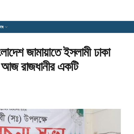
োষ
াংলাদেশ জামায়াতে ইসলামী ঢাকা
গে আজ রাজধানীর একটি