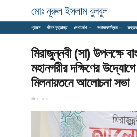
মোঃ নূরুল ইসলাম বুলবুল
প্রচ্ছদ
জীবন বৃত্তান্ত
লেখালেখি
সংবাদ/কার্যক্রম
তথ্যক
মিরাজুন্নবী (সা) উপলক্ষে ব
মহানগরীর দক্ষিণের উদ্যো
মিলনায়তনে আলোচনা সভা
মার্চ ১, ২০২২