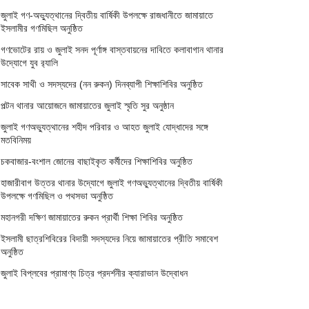
জুলাই গণ-অভ্যুত্থানের দ্বিতীয় বার্ষিকী উপলক্ষে রাজধানীতে জামায়াতে
ইসলামীর গণমিছিল অনুষ্ঠিত
গণভোটের রায় ও জুলাই সনদ পূর্ণাঙ্গ বাস্তবায়নের দাবিতে কলাবাগান থানার
উদ্যোগে যুব র‌্যালি
সাবেক সাথী ও সদস্যদের (নন রুকন) দিনব্যাপী শিক্ষাশিবির অনুষ্ঠিত
পল্টন থানার আয়োজনে জামায়াতের জুলাই স্মৃতি সুর অনুষ্ঠান
জুলাই গণঅভ্যুত্থানের শহীদ পরিবার ও আহত জুলাই যোদ্ধাদের সঙ্গে
মতবিনিময়
চকবাজার-বংশাল জোনের বাছাইকৃত কর্মীদের শিক্ষাশিবির অনুষ্ঠিত
হাজারীবাগ উত্তর থানার উদ্যোগে জুলাই গণঅভ্যুত্থানের দ্বিতীয় বার্ষিকী
উপলক্ষে গণমিছিল ও পথসভা অনুষ্ঠিত
মহানগরী দক্ষিণ জামায়াতের রুকন প্রার্থী শিক্ষা শিবির অনুষ্ঠিত
ইসলামী ছাত্রশিবিরের বিদায়ী সদস্যদের নিয়ে জামায়াতের প্রীতি সমাবেশ
অনুষ্ঠিত
জুলাই বিপ্লবের প্রামাণ্য চিত্র প্রদর্শনীর ক্যারাভান উদ্বোধন