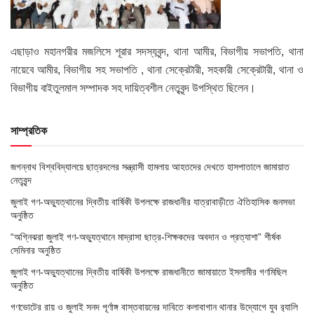
এছাড়াও মহানগরীর মজলিসে শূরার সদস্যবৃন্দ, থানা আমীর, বিভাগীয় সভাপতি, থানা
নায়েবে আমীর, বিভাগীয় সহ সভাপতি , থানা সেক্রেটারী, সহকারী সেক্রেটারী, থানা ও
বিভাগীয় বাইতুলমাল সম্পাদক সহ দায়িত্বশীল নেতৃবৃন্দ উপস্থিত ছিলেন।
সাম্প্রতিক
জগন্নাথ বিশ্ববিদ্যালয়ে ছাত্রদলের সন্ত্রাসী হামলায় আহতদের দেখতে হাসপাতালে জামায়াত
নেতৃবৃন্দ
জুলাই গণ-অভ্যুত্থানের দ্বিতীয় বার্ষিকী উপলক্ষে রাজধানীর যাত্রাবাড়ীতে ঐতিহাসিক জনসভা
অনুষ্ঠিত
“অগ্নিঝরা জুলাই গণ-অভ্যুত্থানে মাদ্রাসা ছাত্র-শিক্ষকদের অবদান ও প্রত্যাশা” শীর্ষক
সেমিনার অনুষ্ঠিত
জুলাই গণ-অভ্যুত্থানের দ্বিতীয় বার্ষিকী উপলক্ষে রাজধানীতে জামায়াতে ইসলামীর গণমিছিল
অনুষ্ঠিত
গণভোটের রায় ও জুলাই সনদ পূর্ণাঙ্গ বাস্তবায়নের দাবিতে কলাবাগান থানার উদ্যোগে যুব র‌্যালি