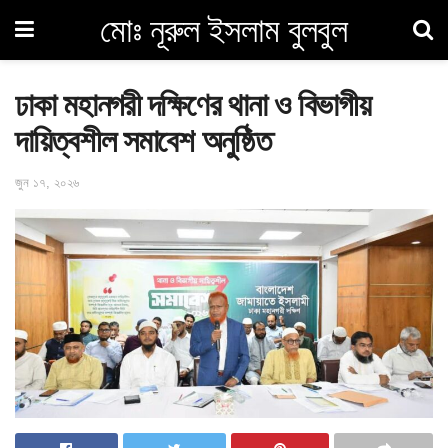
মোঃ নূরুল ইসলাম বুলবুল
ঢাকা মহানগরী দক্ষিণের থানা ও বিভাগীয়
দায়িত্বশীল সমাবেশ অনুষ্ঠিত
জুন ১৭, ২০২৬