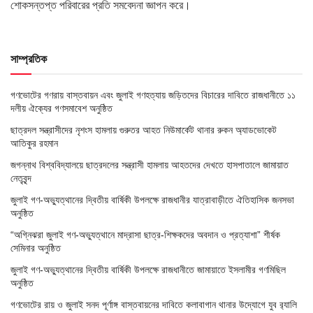
শোকসন্তপ্ত পরিবারের প্রতি সমবেদনা জ্ঞাপন করে।
সাম্প্রতিক
গণভোটের গণরায় বাস্তবায়ন এবং জুলাই গণহত্যায় জড়িতদের বিচারের দাবিতে রাজধানীতে ১১
দলীয় ঐক্যের গণসমাবেশ অনুষ্ঠিত
ছাত্রদল সন্ত্রাসীদের নৃশংস হামলায় গুরুতর আহত নিউমার্কেট থানার রুকন অ্যাডভোকেট
আতিকুর রহমান
জগন্নাথ বিশ্ববিদ্যালয়ে ছাত্রদলের সন্ত্রাসী হামলায় আহতদের দেখতে হাসপাতালে জামায়াত
নেতৃবৃন্দ
জুলাই গণ-অভ্যুত্থানের দ্বিতীয় বার্ষিকী উপলক্ষে রাজধানীর যাত্রাবাড়ীতে ঐতিহাসিক জনসভা
অনুষ্ঠিত
“অগ্নিঝরা জুলাই গণ-অভ্যুত্থানে মাদ্রাসা ছাত্র-শিক্ষকদের অবদান ও প্রত্যাশা” শীর্ষক
সেমিনার অনুষ্ঠিত
জুলাই গণ-অভ্যুত্থানের দ্বিতীয় বার্ষিকী উপলক্ষে রাজধানীতে জামায়াতে ইসলামীর গণমিছিল
অনুষ্ঠিত
গণভোটের রায় ও জুলাই সনদ পূর্ণাঙ্গ বাস্তবায়নের দাবিতে কলাবাগান থানার উদ্যোগে যুব র‌্যালি