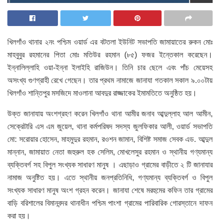
খিলগাঁও থানার ২নং পশ্চিম ওয়ার্ড এর বটতলা ইউনিট সভাপতি জামায়াতের রুকন মোঃ
মাহবুবুর রহমানের পিতা মোঃ মতিউর রহমান (৮৫) ফজর ইন্তেকাল করেছেন।
ইন্নালিল্লাহি ওয়া-ইন্না ইলাইহি রাজিউন। তিনি চার ছেলে এবং পাঁচ মেয়েসহ
অসংখ্য গুণগ্রাহী রেখে গেছেন। তার প্রথম নামাজে জানাযা গতকাল সকাল ৯.০০টায়
খিলগাঁও শান্তিপুর মসজিদে মাওলানা আবদুর রাজ্জাকের ইমামতিতে অনুষ্ঠিত হয়।
উক্ত জানাযায় অংশগ্রহণ করেন খিলগাঁও থানা আমীর জনাব আব্দুল্লাহ আল আমীন,
সেক্রেটারি এস এম জুয়েল, থানা কর্মপরিষদ সদস্য জুলফিকার আলী, ওয়ার্ড সভাপতি
মো: সরোয়ার হোসেন, মাহমুদুর রহমান, রওশন জামান, বিশিষ্ট সমাজ সেবক এড. আব্দুল
মান্নান, জামায়াত নেতা জহুরুল হক সেলিম, মোখলেসুর রহমান ও স্থানীয় গণ্যমান্য
ব্যক্তিবর্গ সহ বিপুল সংখ্যক সাধারণ মানুষ । এছাড়াও গ্রামের বাড়ীতে ২ টি জানাযার
নামাজ অনুষ্টিত হয়। এতে স্থানীয় জনপ্রতিনিধি, গণ্যমান্য ব্যক্তিবর্গ ও বিপুল
সংখ্যক সাধারণ মানুষ অংশ গ্রহন করেন। জানাযা শেষে মরহুমের কফিন তার গ্রামের
বাড়ি বরিশালের বিমানবন্দর থানাধীন পশ্চিম পাংশা গ্রামের পারিবারিক গোরস্তানে দাফন
করা হয়।