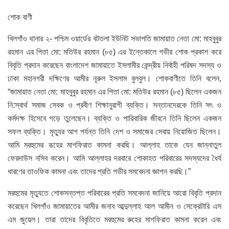
শোক বাণী
খিলগাঁও থানার ২- পশ্চিম ওয়ার্ডের বটতলা ইউনিট সভাপতি জামায়াত নেতা মো: মাহবুবুর
রহমান এর পিতা মো: মতিউর রহমান (৮৫) এর ইন্তেকালে গভীর শোক প্রকাশ করে
বিবৃতি প্রদান করেছেন বাংলাদেশ জামায়াতে ইসলামীর কেন্দ্রীয় নির্বাহী পরিষদ সদস্য ও
ঢাকা মহানগরী দক্ষিণের আমীর নূরুল ইসলাম বুলবুল। শোকবাণীতে তিনি বলেন,
“জামায়াত নেতা মো: মাহবুবুর রহমান এর পিতা মো: মতিউর রহমান (৮৫) ছিলেন একজন
নি:স্বার্থ সমাজ সেবক ও প্রবীণ শিক্ষানুরাগী ব্যক্তি। সন্তানদেরকে তিনি সৎ ও
কর্মদক্ষ হিসেবে গড়ে তুলেছেন। ব্যক্তি ও পারিবারিক জীবনে তিনি ছিলেন একজন
সফল ব্যক্তি। মৃত্যুর আগ পর্যন্ত তিনি দেশ ও সমাজের সেবায় নিয়োজিত ছিলেন।
আমি মরহুমের রূহের মাগফিরাত কামনা করছি। আল্লাহ তাকে যেন জান্নাতুল
ফেরদাউস নসিব করেন। আমি আল্লাহর দরবারে শোকাহত পরিবারের সদস্যদের ধৈর্য
ধারণের তাওফিক কামনা এবং তাদের প্রতি গভীর সমবেদনা জ্ঞাপন করছি।”
মরহুমের মৃত্যুতে শোকসন্তপ্ত পরিবারের প্রতি সমবেদনা জানিয়ে আরো বিবৃতি প্রদান
করেছেন খিলগাঁও জামায়াতের আমীর জনাব আব্দুল্লাহ আল আমীন ও সেক্রেটারি এস
এম জুয়েল। তারা তাদের বিবৃতিতে মরহুমের রুহের মাগফিরাত কামনা করেন এবং