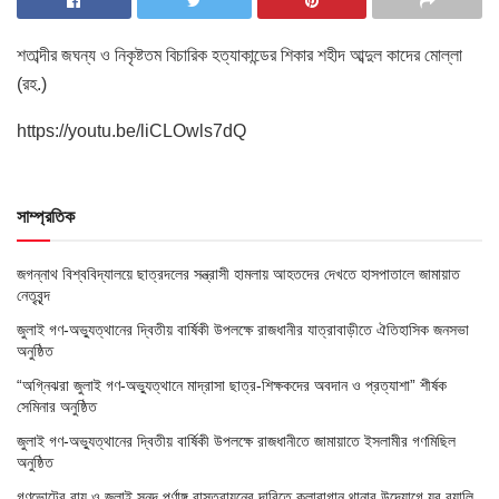
শতাব্দীর জঘন্য ও নিকৃষ্টতম বিচারিক হত্যাকান্ডের শিকার শহীদ আব্দুল কাদের মোল্লা
(রহ.)
https://youtu.be/liCLOwls7dQ
সাম্প্রতিক
জগন্নাথ বিশ্ববিদ্যালয়ে ছাত্রদলের সন্ত্রাসী হামলায় আহতদের দেখতে হাসপাতালে জামায়াত
নেতৃবৃন্দ
জুলাই গণ-অভ্যুত্থানের দ্বিতীয় বার্ষিকী উপলক্ষে রাজধানীর যাত্রাবাড়ীতে ঐতিহাসিক জনসভা
অনুষ্ঠিত
“অগ্নিঝরা জুলাই গণ-অভ্যুত্থানে মাদ্রাসা ছাত্র-শিক্ষকদের অবদান ও প্রত্যাশা” শীর্ষক
সেমিনার অনুষ্ঠিত
জুলাই গণ-অভ্যুত্থানের দ্বিতীয় বার্ষিকী উপলক্ষে রাজধানীতে জামায়াতে ইসলামীর গণমিছিল
অনুষ্ঠিত
গণভোটের রায় ও জুলাই সনদ পূর্ণাঙ্গ বাস্তবায়নের দাবিতে কলাবাগান থানার উদ্যোগে যুব র‌্যালি