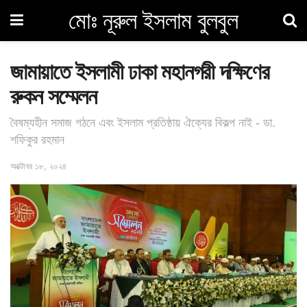
মোঃ নূরুল ইসলাম বুলবুল
জামায়াতে ইসলামী ঢাকা মহানগরী দক্ষিণের
রুকন সম্মেলন
বৈষম্যহীন সমাজ গঠনে এবং ইসলাম প্রতিষ্ঠায় ঐক্যের বিকল্প নাই - ডা.
শফিকুর রহমান
অক্টোবর ১৮, ২০২৪