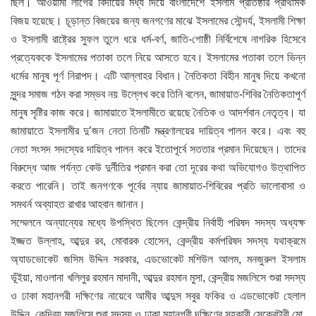
ছিল। আওয়ামী লীগের বিদায়ের মধ্য দিয়ে বাংলাদেশে ইসলাম প্রতিষ্ঠার প্রাথমিক
বিজয় হয়েছে। চূড়ান্ত বিজয়ের জন্য জনগণের মাঝে ইসলামের সৌন্দর্য, ইসলামী শিক্ষা
ও ইসলামী রাষ্ট্রের সুফল তুলে ধরে ধর্ম-বর্ণ, জাতি-গোষ্ঠী নির্বিশেষে নাগরিক হিসেবে
প্রত্যেককে ইসলামের পতাকা তলে নিয়ে আসতে হবে। ইসলামের পতাকা তলে ভিন্ন
ধর্মের মানুষ পূর্ণ নিরাপদ। এটি আল্লাহর বিধান। নৈতিকতা বিহীন মানুষ দিয়ে কখনো
সুন্দর সমাজ গঠন করা সম্ভব নয় উল্লেখ করে তিনি বলেন, জামায়াত-শিবির নৈতিকতাপূর্ণ
মানুষ সৃষ্টির কাজ করে। জামায়াতে ইসলামীতে রয়েছে নৈতিক ও আদর্শবান নেতৃত্ব। যা
জামায়াতে ইসলামীর দু’জন নেতা তিনটি মন্ত্রণালয়ের দায়িত্ব পালন করে। এবং বহু
নেতা সংসদ সদস্যের দায়িত্ব পালন করে ইতোপূর্বে সততার প্রমান দিয়েছেন। তাদের
বিরুদ্ধে আজ পর্যন্ত কেউ দুর্নীতির প্রমান করা তো দূরের কথা অভিযোগও উত্থাপিত
করতে পারেনি। তাই জনগণকে পূর্বের ন্যায় জামায়াত-শিবিরের প্রতি ভালোবাসা ও
সমথর্ন অব্যাহত রাখার আহবান জানান।
সম্মেলনে অন্যান্যের মধ্যে উপস্থিত ছিলেন কেন্দ্রীয় নির্বাহী পরিষদ সদস্য অধ্যক্ষ
ইজ্জত উল্লাহ, আব্দুর রব, মোবারক হোসেন, কেন্দ্রীয় কর্মপরিষদ সদস্য যথাক্রমে
অ্যাডভোকেট জসিম উদ্দিন সরকার, এডভোকেট মশিউল আলম, মনজুরুল ইসলাম
ভূঁইয়া, মাওলানা খলিলুর রহমান মাদানী, আব্দুর রহমান মুসা, কেন্দ্রীয় মজলিসে শুরা সদস্য
ও ঢাকা মহানগরী দক্ষিণের নায়েবে আমীর আব্দুস সবুর ফকির ও এডভোকেট হেলাল
উদ্দিন, কেন্দ্রিয় মজলিসে শুরা সদস্য ও ঢাকা মহানগরী দক্ষিণের সহকারী সেক্রেটারী মো.