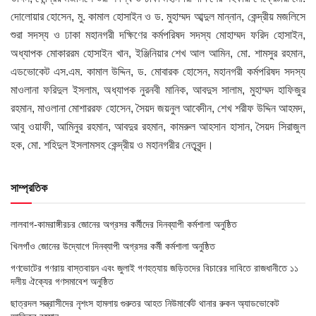
দোলোয়ার হোসেন, মু. কামাল হোসাইন ও ড. মুহাম্মদ আব্দুল মান্নান, কেন্দ্রীয় মজলিসে
শুরা সদস্য ও ঢাকা মহানগরী দক্ষিণের কর্মপরিষদ সদস্য মোহাম্মদ ফরিদ হোসাইন,
অধ্যাপক মোকাররম হোসাইন খান, ইঞ্জিনিয়ার শেখ আল আমিন, মো. শামসুর রহমান,
এডভোকেট এস.এম. কামাল উদ্দিন, ড. মোবারক হোসেন, মহানগরী কর্মপরিষদ সদস্য
মাওলানা ফরিদুল ইসলাম, অধ্যাপক নুরনবী মানিক, আবদুস সালাম, মুহাম্মদ হাফিজুর
রহমান, মাওলানা মোশাররফ হোসেন, সৈয়দ জয়নুল আবেদীন, শেখ শরীফ উদ্দিন আহমদ,
আবু ওয়াফী, আমিনুর রহমান, আবদুর রহমান, কামরুল আহসান হাসান, সৈয়দ সিরাজুল
হক, মো. শহিদুল ইসলামসহ কেন্দ্রীয় ও মহানগরীর নেতৃবৃন্দ।
সাম্প্রতিক
লালবাগ-কামরাঙ্গীরচর জোনের অগ্রসর কর্মীদের দিনব্যাপী কর্মশালা অনুষ্ঠিত
খিলগাঁও জোনের উদ্যোগে দিনব্যাপী অগ্রসর কর্মী কর্মশালা অনুষ্ঠিত
গণভোটের গণরায় বাস্তবায়ন এবং জুলাই গণহত্যায় জড়িতদের বিচারের দাবিতে রাজধানীতে ১১
দলীয় ঐক্যের গণসমাবেশ অনুষ্ঠিত
ছাত্রদল সন্ত্রাসীদের নৃশংস হামলায় গুরুতর আহত নিউমার্কেট থানার রুকন অ্যাডভোকেট