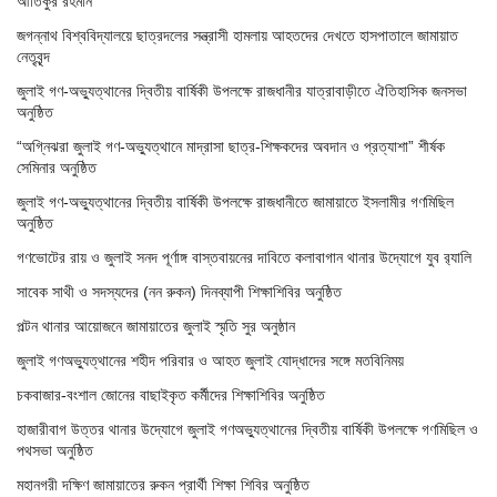
আতিকুর রহমান
জগন্নাথ বিশ্ববিদ্যালয়ে ছাত্রদলের সন্ত্রাসী হামলায় আহতদের দেখতে হাসপাতালে জামায়াত
নেতৃবৃন্দ
জুলাই গণ-অভ্যুত্থানের দ্বিতীয় বার্ষিকী উপলক্ষে রাজধানীর যাত্রাবাড়ীতে ঐতিহাসিক জনসভা
অনুষ্ঠিত
“অগ্নিঝরা জুলাই গণ-অভ্যুত্থানে মাদ্রাসা ছাত্র-শিক্ষকদের অবদান ও প্রত্যাশা” শীর্ষক
সেমিনার অনুষ্ঠিত
জুলাই গণ-অভ্যুত্থানের দ্বিতীয় বার্ষিকী উপলক্ষে রাজধানীতে জামায়াতে ইসলামীর গণমিছিল
অনুষ্ঠিত
গণভোটের রায় ও জুলাই সনদ পূর্ণাঙ্গ বাস্তবায়নের দাবিতে কলাবাগান থানার উদ্যোগে যুব র‌্যালি
সাবেক সাথী ও সদস্যদের (নন রুকন) দিনব্যাপী শিক্ষাশিবির অনুষ্ঠিত
পল্টন থানার আয়োজনে জামায়াতের জুলাই স্মৃতি সুর অনুষ্ঠান
জুলাই গণঅভ্যুত্থানের শহীদ পরিবার ও আহত জুলাই যোদ্ধাদের সঙ্গে মতবিনিময়
চকবাজার-বংশাল জোনের বাছাইকৃত কর্মীদের শিক্ষাশিবির অনুষ্ঠিত
হাজারীবাগ উত্তর থানার উদ্যোগে জুলাই গণঅভ্যুত্থানের দ্বিতীয় বার্ষিকী উপলক্ষে গণমিছিল ও
পথসভা অনুষ্ঠিত
মহানগরী দক্ষিণ জামায়াতের রুকন প্রার্থী শিক্ষা শিবির অনুষ্ঠিত