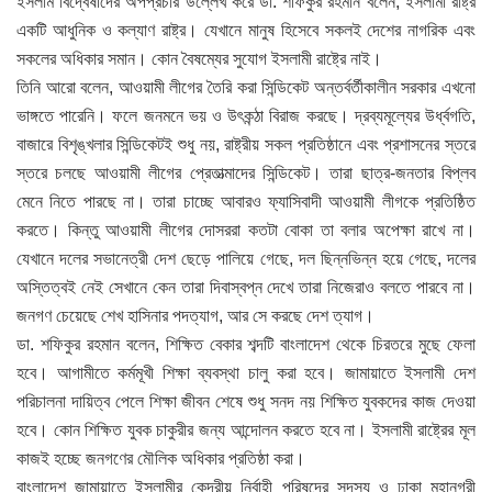
ইসলাম বিদ্বেষীদের অপপ্রচার উল্লেখ করে ডা. শফিকুর রহমান বলেন, ইসলামী রাষ্ট্র
একটি আধুনিক ও কল্যাণ রাষ্ট্র। যেখানে মানুষ হিসেবে সকলই দেশের নাগরিক এবং
সকলের অধিকার সমান। কোন বৈষম্যের সুযোগ ইসলামী রাষ্ট্রে নাই।
তিনি আরো বলেন, আওয়ামী লীগের তৈরি করা সিন্ডিকেট অন্তর্বর্তীকালীন সরকার এখনো
ভাঙ্গতে পারেনি। ফলে জনমনে ভয় ও উৎকন্ঠা বিরাজ করছে। দ্রব্যমূল্যের উর্ধ্বগতি,
বাজারে বিশৃঙ্খলার সিন্ডিকেটই শুধু নয়, রাষ্ট্রীয় সকল প্রতিষ্ঠানে এবং প্রশাসনের স্তরে
স্তরে চলছে আওয়ামী লীগের প্রেতাত্মাদের সিন্ডিকেট। তারা ছাত্র-জনতার বিপ্লব
মেনে নিতে পারছে না। তারা চাচ্ছে আবারও ফ্যাসিবাদী আওয়ামী লীগকে প্রতিষ্ঠিত
করতে। কিন্তু আওয়ামী লীগের দোসররা কতটা বোকা তা বলার অপেক্ষা রাখে না।
যেখানে দলের সভানেত্রী দেশ ছেড়ে পালিয়ে গেছে, দল ছিন্নভিন্ন হয়ে গেছে, দলের
অস্তিত্বই নেই সেখানে কেন তারা দিবাস্বপ্ন দেখে তারা নিজেরাও বলতে পারবে না।
জনগণ চেয়েছে শেখ হাসিনার পদত্যাগ, আর সে করছে দেশ ত্যাগ।
ডা. শফিকুর রহমান বলেন, শিক্ষিত বেকার শব্দটি বাংলাদেশ থেকে চিরতরে মুছে ফেলা
হবে। আগামীতে কর্মমূখী শিক্ষা ব্যবস্থা চালু করা হবে। জামায়াতে ইসলামী দেশ
পরিচালনা দায়িত্ব পেলে শিক্ষা জীবন শেষে শুধু সনদ নয় শিক্ষিত যুবকদের কাজ দেওয়া
হবে। কোন শিক্ষিত যুবক চাকুরীর জন্য আন্দোলন করতে হবে না। ইসলামী রাষ্ট্রের মূল
কাজই হচ্ছে জনগণের মৌলিক অধিকার প্রতিষ্ঠা করা।
বাংলাদেশ জামায়াতে ইসলামীর কেন্দ্রীয় নির্বাহী পরিষদের সদস্য ও ঢাকা মহানগরী