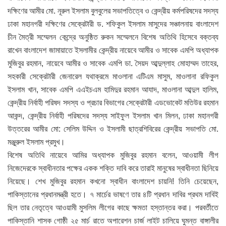
দক্ষিণের আমীর মো. নূরুল ইসলাম বুলবুলের সভাপতিত্বে ও কেন্দ্রীয় কর্মপরিষদের সদস্য
ঢাকা মহানগরী দক্ষিণের সেক্রেটারী ড. শফিকুল ইসলাম মাসুদের সঞ্চালনায় বাংলাদেশ
চীন মৈত্রী সম্মেলন কেন্দ্রে অনুষ্ঠিত রুকন সম্মেলনে বিশেষ অতিথি হিসেবে বক্তব্য
রাখেন বাংলাদেশ জামায়াতে ইসলামীর কেন্দ্রীয় নায়েবে আমীর ও সাবেক এমপি অধ্যাপক
মুজিবুর রহমান, নায়েবে আমীর ও সাবেক এমপি ডা. সৈয়দ আব্দুল্লাহ মোহাম্মদ তাহের,
সহকারী সেক্রেটারী জেনারেল যথাক্রমে মাওলানা এটিএম মাসুম, মাওলানা রফিকুল
ইসলাম খান, সাবেক এমপি এএইচএম হামিদুর রহমান আযাদ, মাওলানা আব্দুল হালিম,
কেন্দ্রীয় নির্বাহী পরিষদ সদস্য ও প্রচার বিভাগের সেক্রেটারী এডভোকেট মতিউর রহমান
আকন্দ, কেন্দ্রীয় নির্বাহী পরিষদের সদস্য সাইফুল ইসলাম খান মিলন, ঢাকা মহানগরী
উত্তরের আমীর মো: সেলিম উদ্দিন ও ইসলামী ছাত্রশিবিরের কেন্দ্রীয় সভাপতি মো.
মঞ্জুরুল ইসলাম প্রমুখ।
বিশেষ অতিথি নায়েবে আমির অধ্যাপক মুজিবুর রহমান বলেন, আওয়ামী লীগ
নিজেদেরকে স্বাধীনতার পক্ষের একক শক্তি দাবি করে তারাই মানুষের স্বাধীনতা ছিনিয়ে
নিয়েছে। শেখ মুজিবুর রহমান কখনো স্বাধীন বাংলাদেশ চায়নি! তিনি চেয়েছেন,
পাকিস্তানের প্রধানমন্ত্রী হতে। ৭ মার্চের ভাষণে তার ৪টি প্রধান দাবির প্রথম দাবিই
ছিল তার নেতৃত্বে আওয়ামী মুসলিম লীগের কাছে ক্ষমতা হস্তান্তর করা। পরবর্তীতে
পাকিস্তানি শাসক গোষ্ঠী ২৫ মার্চ রাতে অপারেশন চার্জ লাইট চালিয়ে ঘুমন্ত বাঙ্গালীর